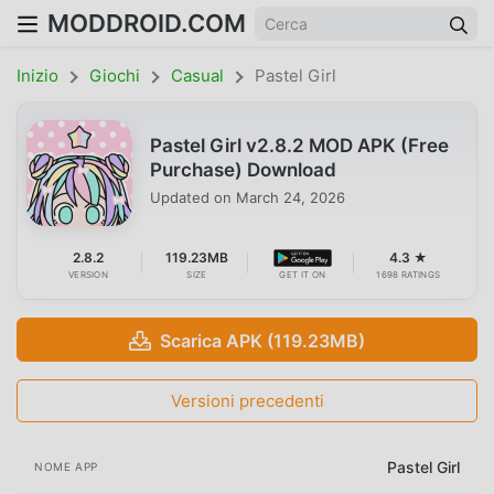
MODDROID.COM
Inizio
Giochi
Casual
Pastel Girl
Pastel Girl v2.8.2 MOD APK (Free
Purchase) Download
Updated on
March 24, 2026
2.8.2
119.23MB
4.3 ★
VERSION
SIZE
GET IT ON
1698 RATINGS
Scarica APK (119.23MB)
Versioni precedenti
Pastel Girl
NOME APP