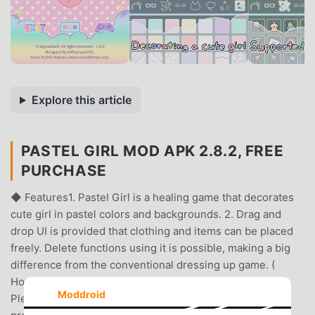
Explore this article
PASTEL GIRL MOD APK 2.8.2, FREE
PURCHASE
◆ Features1. Pastel Girl is a healing game that decorates
cute girl in pastel colors and backgrounds. 2. Drag and
drop UI is provided that clothing and items can be placed
freely. Delete functions using it is possible, making a big
difference from the conventional dressing up game. (
However, not all items are supported by drag and drop.
Moddroid
Please refer to the tutorial. )3. Some clothes and items