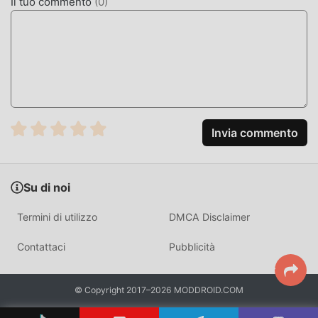
Il tuo commento
(
0
)
non è necessario spendere la maggior parte delle tue
energie e ripetere l'""accumulo"" leggermente noioso. Le
mod possono aiutarti facilmente a omettere questo
processo, aiutandoti così a concentrarti sul goderti la gioia
del gioco stesso
SCARICA ORA
Invia commento
Basta fare clic sul pulsante di download per installare l'APP
moddroid, puoi scaricare direttamente la versione mod
gratuita Spark 1.8.11 nel pacchetto di installazione
Su di noi
moddroid con un clic e ci sono più giochi mod popolari
gratuiti che ti aspettano gioca, cosa aspetti, scaricalo ora!
Termini di utilizzo
DMCA Disclaimer
Contattaci
Pubblicità
© Copyright 2017–2026 MODDROID.COM