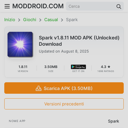
MODDROID.COM
Inizio
Giochi
Casual
Spark
Spark v1.8.11 MOD APK (Unlocked)
Download
Updated on
August 8, 2025
1.8.11
3.50MB
4.3 ★
VERSION
SIZE
GET IT ON
1698 RATINGS
Scarica APK (3.50MB)
Versioni precedenti
Spark
NOME APP