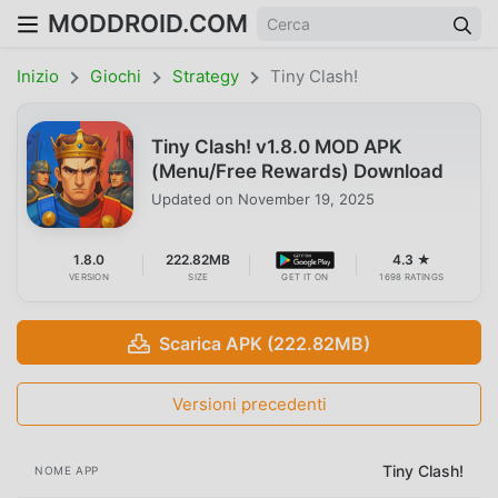
MODDROID.COM
Inizio
Giochi
Strategy
Tiny Clash!
Tiny Clash! v1.8.0 MOD APK
(Menu/Free Rewards) Download
Updated on
November 19, 2025
1.8.0
222.82MB
4.3 ★
VERSION
SIZE
GET IT ON
1698 RATINGS
Scarica APK (222.82MB)
Versioni precedenti
Tiny Clash!
NOME APP