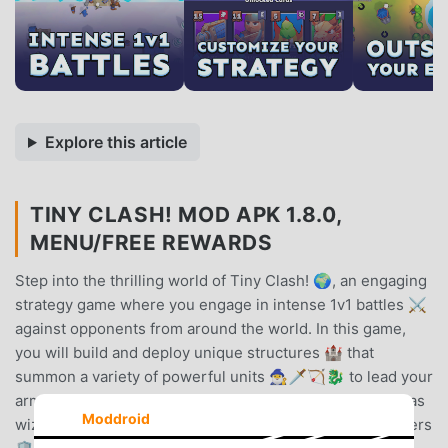
Explore this article
TINY CLASH! MOD APK 1.8.0,
MENU/FREE REWARDS
Step into the thrilling world of Tiny Clash! 🌍, an engaging
strategy game where you engage in intense 1v1 battles ⚔️
against opponents from around the world. In this game,
you will build and deploy unique structures 🏰 that
summon a variety of powerful units 🧙‍♂️🗡️🏹🐉 to lead your
army to victory. Each building offers distinct units, such as
Moddroid
wizards with devastating splash damage 💥, brave soldiers