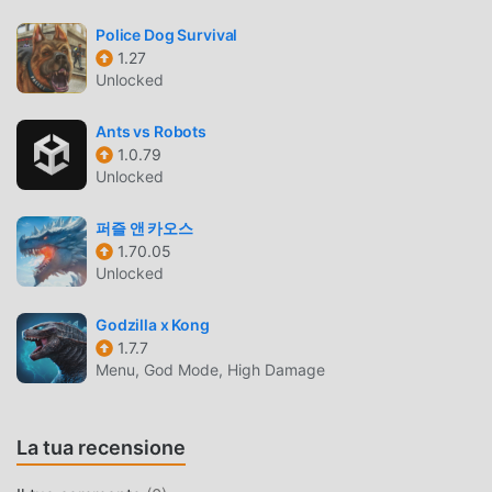
mod apk al mondo, moddroid è la tua scelta migliore.
moddroid non solo ti fornisce l'ultima versione di Tiny
Police Dog Survival
Clash! 1.8.0gratuitamente, ma fornisce anche Menu/Free
1.27
Unlocked
Rewardsmod gratuitamente, aiutandoti a salvare l'attività
meccanica ripetitiva nel gioco, così puoi concentrarti sul
Ants vs Robots
godere della gioia portata dal gioco stesso. moddroid
1.0.79
promette che qualsiasi mod di Tiny Clash! non addebiterà
Unlocked
alcuna commissione ai giocatori ed è sicura al 100%,
disponibile e gratuita da installare. Basta scaricare il client
퍼즐 앤 카오스
moddroid, puoi scaricare e installare Tiny Clash! 1.8.0 con
1.70.05
un clic. Cosa aspetti, scarica moddroid e gioca!
Unlocked
GAMEPLAY UNICO
Godzilla x Kong
1.7.7
Tiny Clash! Essendo un popolare gioco strategy, il suo
Menu, God Mode, High Damage
gameplay unico lo ha aiutato a conquistare un gran numero
di fan in tutto il mondo. A differenza dei tradizionali giochi
strategy, in Tiny Clash! , devi solo seguire il tutorial per
La tua recensione
principianti, così puoi facilmente avviare l'intero gioco e