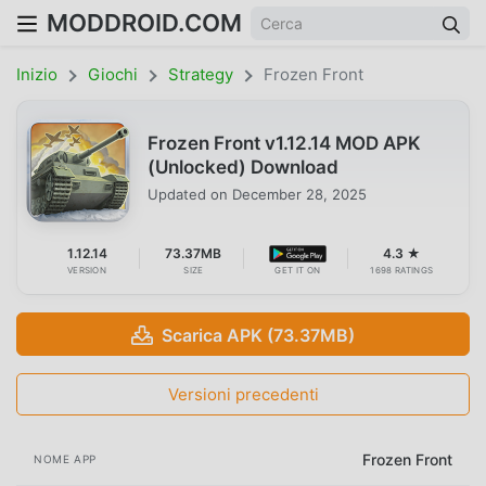
MODDROID.COM
Inizio
Giochi
Strategy
Frozen Front
Frozen Front v1.12.14 MOD APK
(Unlocked) Download
Updated on
December 28, 2025
1.12.14
73.37MB
4.3 ★
VERSION
SIZE
GET IT ON
1698 RATINGS
Scarica APK (73.37MB)
Versioni precedenti
Frozen Front
NOME APP