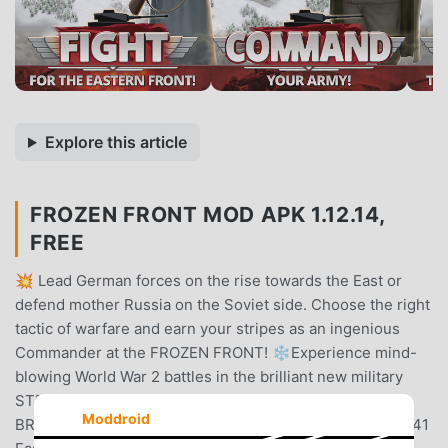
Explore this article
FROZEN FRONT MOD APK 1.12.14,
FREE
💥 Lead German forces on the rise towards the East or
defend mother Russia on the Soviet side. Choose the right
tactic of warfare and earn your stripes as an ingenious
Commander at the FROZEN FRONT! ❄️Experience mind-
blowing World War 2 battles in the brilliant new military
STRATEGY-sim by HandyGames™!MISSION
Moddroid
BRIEFINGFIGHT through the bone-chilling cold of the 1941