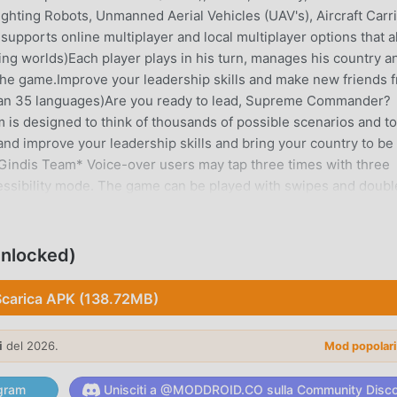
ighting Robots, Unmanned Aerial Vehicles (UAV's), Aircraft Carr
supports online multiplayer and local multiplayer options that a
sting worlds)Each player plays in his turn, manages his country a
the game.Improve your leadership skills and make new friends 
han 35 languages)Are you ready to lead, Supreme Commander?
m is designed to think of thousands of possible scenarios and to
nd improve your leadership skills and bring your country to be
indis Team* Voice-over users may tap three times with three
essibility mode. The game can be played with swipes and doubl
alk back or any voice over program before opening the game)
ONE
Unlocked)
lto popolare di recente, ha guadagnato molti fan in tutto il mo
Scarica APK (138.72MB)
uesto gioco, come il più grande sito di download di giochi gratui
igliore. moddroid non solo ti fornisce l'ultima versione di Lati
che Freemod gratuitamente, aiutandoti a salvare l'attività mecc
i
del 2026.
Mod popolar
 godere della gioia portata dal gioco stesso. moddroid promette 
rà alcuna commissione ai giocatori ed è sicura al 100%, disponi
gram
Unisciti a @MODDROID.CO sulla Community Disc