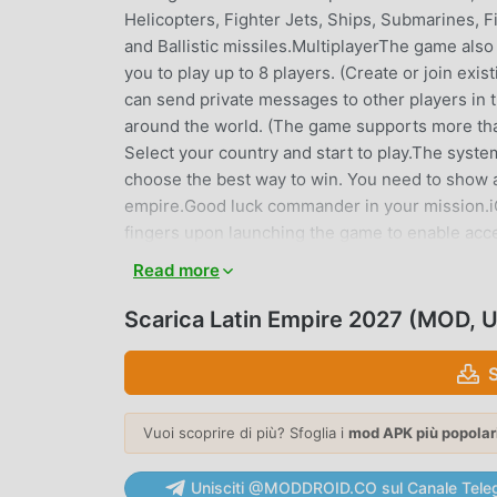
Helicopters, Fighter Jets, Ships, Submarines, F
and Ballistic missiles.MultiplayerThe game also 
you to play up to 8 players. (Create or join exi
can send private messages to other players in 
around the world. (The game supports more t
Select your country and start to play.The syste
choose the best way to win. You need to show a
empire.Good luck commander in your mission.iG
fingers upon launching the game to enable acc
taps afterwards. (Please make sure you close t
Read more
LATIN EMPIRE 2027 INTRODUZI
Scarica Latin Empire 2027 (MOD, 
Latin Empire 2027 Essendo un gioco strategy mo
che amano i giochi strategy. Se vuoi scaricare q
per mod apk al mondo, moddroid è la tua scelta m
Empire 2027 4.1.9gratuitamente, ma fornisce an
Vuoi scoprire di più? Sfoglia i
mod APK più popolar
ripetitiva nel gioco, così puoi concentrarti sul
qualsiasi mod di Latin Empire 2027 non addebite
Unisciti @MODDROID.CO sul Canale Tele