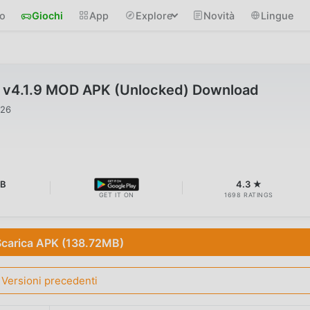
io
Giochi
App
Explore
Novità
Lingue
7 v4.1.9 MOD APK (Unlocked) Download
026
MB
4.3 ★
GET IT ON
1698 RATINGS
Scarica APK (138.72MB)
Versioni precedenti