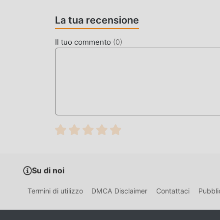
diversi tipi di telefoni cellulari apk con un'eccel
strategy possano godersi appieno la felicità por
La tua recensione
MOD. UNICA
Il tuo commento
(
0
)
Il tradizionale gioco strategy richiede agli uten
gioco, che è sia la caratteristica che il divert
inevitabilmente far sentire le persone stanche,
è necessario spendere la maggior parte delle t
possono aiutarti facilmente a omettere questo pr
stesso
SCARICA ORA
Basta fare clic sul pulsante di download per in
gratuita Latin Empire 2027 4.1.9 nel pacchetto d
Su di noi
popolari gratuiti che ti aspettano gioca, cosa asp
Termini di utilizzo
DMCA Disclaimer
Contattaci
Pubbli