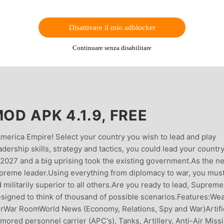
Disattivare il mio adblocker
Continuare senza disabilitare
OD APK 4.1.9, FREE
rica Empire! Select your country you wish to lead and play
dership skills, strategy and tactics, you could lead your country
r 2027 and a big uprising took the existing government.As the n
supreme leader.Using everything from diplomacy to war, you mus
 militarily superior to all others.Are you ready to lead, Supreme
igned to think of thousand of possible scenarios.Features:We
rWar RoomWorld News (Economy, Relations, Spy and War)Artific
ored personnel carrier (APC's), Tanks, Artillery, Anti-Air Missi