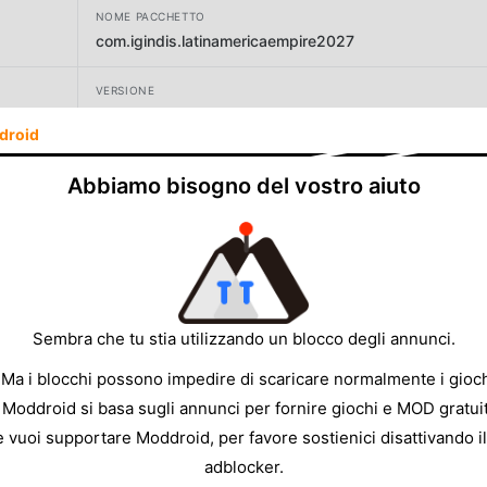
NOME PACCHETTO
com.igindis.latinamericaempire2027
VERSIONE
4.1.9
droid
SVILUPPATORE
Abbiamo bisogno del vostro aiuto
iGindis Games
DIMENSIONE
138.72MB
Sembra che tu stia utilizzando un blocco degli annunci.
 Ma i blocchi possono impedire di scaricare normalmente i gioch
 Moddroid si basa sugli annunci per fornire giochi e MOD gratuit
e vuoi supportare Moddroid, per favore sostienici disattivando il
adblocker.