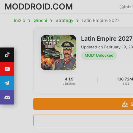
MODDROID.COM
Iniz
Inizio
Giochi
Strategy
Latin Empire 2027
Latin Empire 202
Updated on
February 19, 2
MOD: Unlocked
4.1.9
138.72
VERSION
SIZE