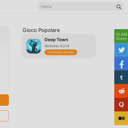
Gioco Popolare
10.6M
Shares
Deep Town
Versione: 6.2.14
Unlimited money