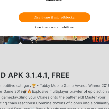
Disattivare il mio adblocker
Continuare senza disabilitare
APK 3.1.4.1, FREE
ompetitive category🏆 - Tabby Mobile Game Awards Winner 20
r Game 2019💣🔥Explosive multiplayer brawler of epic action 
gameplay.Sling your Clones onto the battlefield! Master your
ting chain reactions! Combine dozens of clones into a brilliantl
s tower! Features:⚔ Battle friends and other players around th