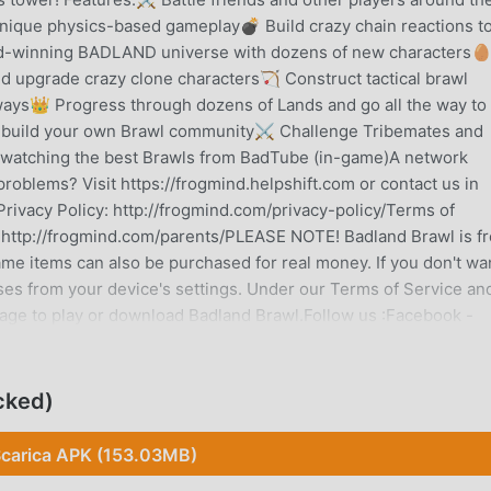
 unique physics-based gameplay💣 Build crazy chain reactions t
d-winning BADLAND universe with dozens of new characters
 upgrade crazy clone characters🏹 Construct tactical brawl
 ways👑 Progress through dozens of Lands and go all the way to
and build your own Brawl community⚔ Challenge Tribemates and
by watching the best Brawls from BadTube (in-game)A network
roblems? Visit https://frogmind.helpshift.com or contact us in
rivacy Policy: http://frogmind.com/privacy-policy/Terms of
e:http://frogmind.com/parents/PLEASE NOTE! Badland Brawl is f
me items can also be purchased for real money. If you don't wa
ases from your device's settings. Under our Terms of Service an
f age to play or download Badland Brawl.Follow us :Facebook -
- https://twitter.com/badlandbrawl Discord -
cked)
NE
carica APK (153.03MB)
popolare di recente, ha guadagnato molti fan in tutto il mondo
o gioco, come il più grande sito di download di giochi gratuiti p