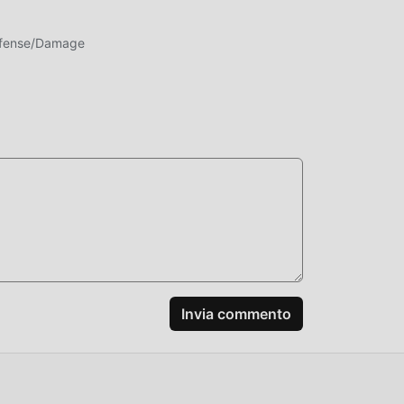
fense/Damage
 lo
no
 nel
one
, non
od
gioco
Invia commento
 mod
lari