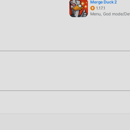
ti fan di strategy e confrontato ai tradizionali giochi strategy,
Merge Duck 2
1.17.1
rtuale aggiornato e apportato aggiornamenti audaci. Con una
Menu, God mode/De
hermo del gioco è stata notevolmente migliorata. Pur mantenendo
'esperienza sensoriale dell'utente e ci sono molti diversi tipi di
lità, assicurando che tutti gli amanti del gioco di strategy possa
awl 3.1.4.1
ti di dedicare molto tempo ad accumulare ricchezza/abilità/abilità
imento del gioco, ma allo stesso tempo, il processo di accumulazi
 ma ora l'emergere delle mod ha riscritto questa situazione. Qui
ue energie e ripetere l'""accumulo"" leggermente noioso. Le m
ocesso, aiutandoti così a concentrarti sul goderti la gioia del 
stallare l'APP moddroid, puoi scaricare direttamente la versione
installazione moddroid con un clic e ci sono più giochi mod popo