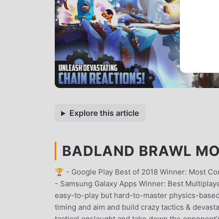
Explore this article
BADLAND BRAWL MOD 
🏆 - Google Play Best of 2018 Winner: Most C
- Samsung Galaxy Apps Winner: Best Multiplaye
easy-to-play but hard-to-master physics-based 
timing and aim and build crazy tactics & devasta
tactical onslaught and take down the opponent'