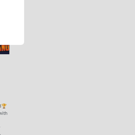
18🏆
with
y
e