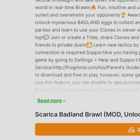
world in real-time Brawls🔥 Fun, intuitive and
outwit and overwhelm your opponents🏆 Awar
Unlock mysterious BADLAND eggs to collect and
parties and learn to use your Clones in clever
top!💬 Join or create a Tribe, share Clones 
friends to private duels🎦 Learn new tactics 
connection is required.SupportAre you having p
game by going to Settings > Help and Support.P
Service:http://frogmind.com/tos/Parent’s Guid
to download and free to play, however, some ga
use this feature, you can disable in-app purch
Privacy Policy, you need be at least 13 years o
http://www.facebook.com/BadlandBrawl/ Twitter 
Read more
https://discord.gg/badland
Scarica Badland Brawl (MOD, Unlo
BADLAND BRAWL INTRODUZIO
S
Badland Brawl Essendo un gioco strategy molto 
amano i giochi strategy. Se vuoi scaricare quest