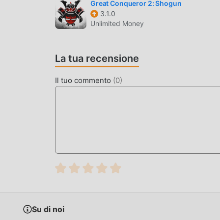
di alta qualità rendono Badland Brawl attratto mol
Great Conqueror 2: Shogun
3.1.0
Badland Brawl 3.1.4.1 ha adottato un motore vi
Unlimited Money
tecnologia più avanzata, l'esperienza sullo sc
stile originale di strategy, il massimo Migliora l
telefoni cellulari apk con un'eccellente adattabi
La tua recensione
godersi appieno la felicità portato da Badland Br
Il tuo commento
(
0
)
MOD. UNICA
Il tradizionale gioco strategy richiede agli uten
gioco, che è sia la caratteristica che il divert
inevitabilmente far sentire le persone stanche,
è necessario spendere la maggior parte delle t
possono aiutarti facilmente a omettere questo pr
stesso
SCARICA ORA
Basta fare clic sul pulsante di download per in
Su di noi
gratuita Badland Brawl 3.1.4.1 nel pacchetto di 