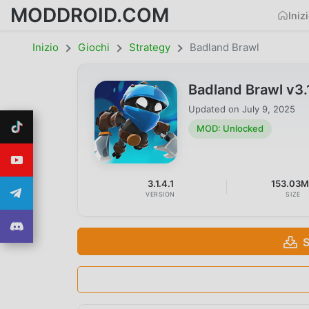
MODDROID.COM
Iniz
Inizio
Giochi
Strategy
Badland Brawl
Badland Brawl v3
Updated on
July 9, 2025
MOD: Unlocked
3.1.4.1
153.03
VERSION
SIZE
S