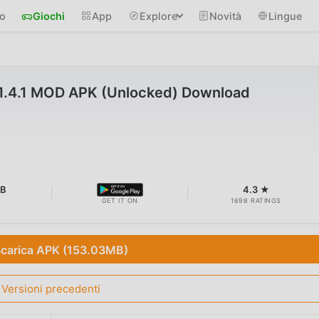
io
Giochi
App
Explore
Novità
Lingue
.1.4.1 MOD APK (Unlocked) Download
MB
4.3 ★
GET IT ON
1698 RATINGS
carica APK (153.03MB)
Versioni precedenti