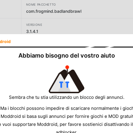
NOME PACCHETTO
com.frogmind.badlandbrawl
VERSIONE
3.1.4.1
droid
SVILUPPATORE
HypeHype Inc.
Abbiamo bisogno del vostro aiuto
DIMENSIONE
153.03MB
Sembra che tu stia utilizzando un blocco degli annunci.
 Ma i blocchi possono impedire di scaricare normalmente i gioch
 Moddroid si basa sugli annunci per fornire giochi e MOD gratuit
e vuoi supportare Moddroid, per favore sostienici disattivando il
adblocker.