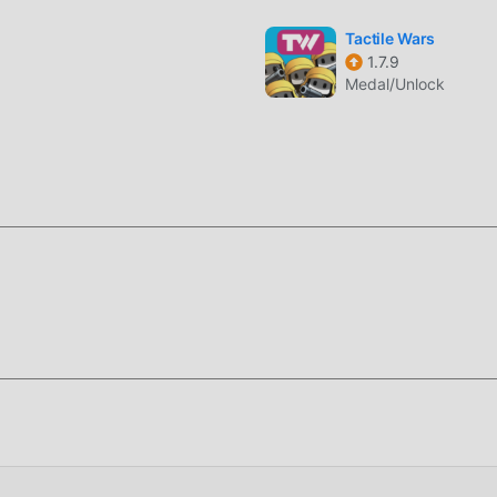
i cellulari apk con un'eccellente adattabilità, assicurando che tutt
pieno la felicità portato da Stick Hero: Tower Defense 1.0.108
Tactile Wars
1.7.9
Medal/Unlock
ti di dedicare molto tempo ad accumulare ricchezza/abilità/abilità
imento del gioco, ma allo stesso tempo, il processo di accumulazi
 ma ora l'emergere delle mod ha riscritto questa situazione. Qui
ue energie e ripetere l'""accumulo"" leggermente noioso. Le m
ocesso, aiutandoti così a concentrarti sul goderti la gioia del 
stallare l'APP moddroid, puoi scaricare direttamente la versione
acchetto di installazione moddroid con un clic e ci sono più gio
a aspetti, scaricalo ora!