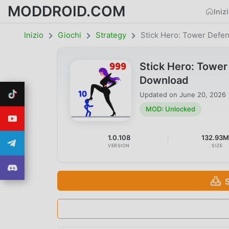
MODDROID.COM
Iniz
Inizio
Giochi
Strategy
Stick Hero: Tower Defe
Stick Hero: Towe
Download
Updated on
June 20, 2026
MOD: Unlocked
1.0.108
132.93
VERSION
SIZE