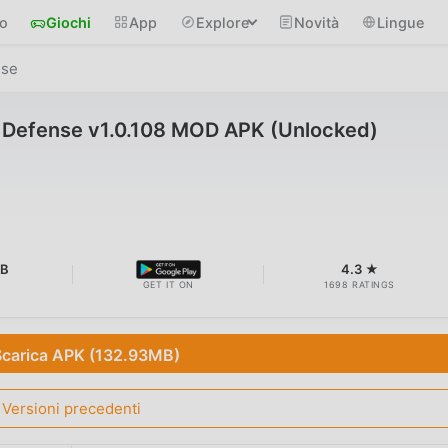
io
Giochi
App
Explore
Novità
Lingue
nse
r Defense v1.0.108 MOD APK (Unlocked)
MB
4.3 ★
GET IT ON
1698 RATINGS
Scarica APK (132.93MB)
Versioni precedenti