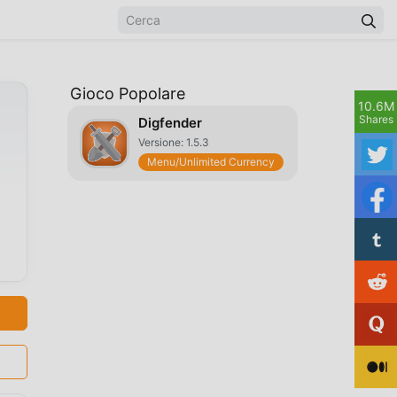
Gioco Popolare
10.6M
Shares
Digfender
Versione: 1.5.3
Menu/Unlimited Currency