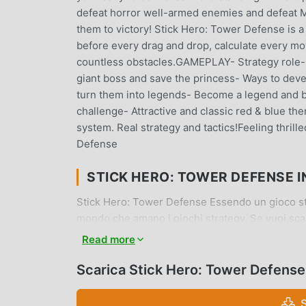
defeat horror well-armed enemies and defeat Mi
them to victory! Stick Hero: Tower Defense is a
before every drag and drop, calculate every mo
countless obstacles.GAMEPLAY- Strategy role-pl
giant boss and save the princess- Ways to deve
turn them into legends- Become a legend and b
challenge- Attractive and classic red & blue t
system. Real strategy and tactics!Feeling thrill
Defense
STICK HERO: TOWER DEFENSE 
Stick Hero: Tower Defense Essendo un gioco stra
mondo che amano i giochi strategy. Se vuoi scar
gratuiti per mod apk al mondo, moddroid è la tua
Read more
Stick Hero: Tower Defense 1.0.108gratuitamente
l'attività meccanica ripetitiva nel gioco, così pu
Scarica Stick Hero: Tower Defens
moddroid promette che qualsiasi mod di Stick
giocatori ed è sicura al 100%, disponibile e gratu