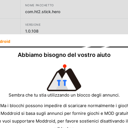
NOME PACCHETTO
com.ht2.stick.hero
VERSIONE
1.0.108
droid
SVILUPPATORE
Unicorn Studio Official
Abbiamo bisogno del vostro aiuto
DIMENSIONE
132.93MB
Sembra che tu stia utilizzando un blocco degli annunci.
 Ma i blocchi possono impedire di scaricare normalmente i gioch
 Moddroid si basa sugli annunci per fornire giochi e MOD gratuit
e vuoi supportare Moddroid, per favore sostienici disattivando il