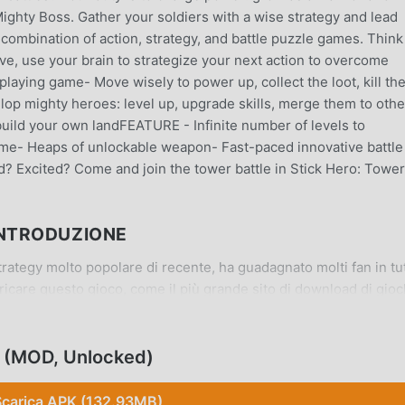
ghty Boss. Gather your soldiers with a wise strategy and lead
 combination of action, strategy, and battle puzzle games. Think
ve, use your brain to strategize your next action to overcome
aying game- Move wisely to power up, collect the loot, kill th
lop mighty heroes: level up, upgrade skills, merge them to othe
uild your own landFEATURE - Infinite number of levels to
heme- Heaps of unlockable weapon- Fast-paced innovative battle
ed? Excited? Come and join the tower battle in Stick Hero: Tower
INTRODUZIONE
tegy molto popolare di recente, ha guadagnato molti fan in tut
icare questo gioco, come il più grande sito di download di gioc
 scelta migliore. moddroid non solo ti fornisce l'ultima versione
, ma fornisce anche Freemod gratuitamente, aiutandoti a salva
oi concentrarti sul godere della gioia portata dal gioco stesso.
e (MOD, Unlocked)
 Hero: Tower Defense non addebiterà alcuna commissione ai
ita da installare. Basta scaricare il client moddroid, puoi scaric
Scarica APK (132.93MB)