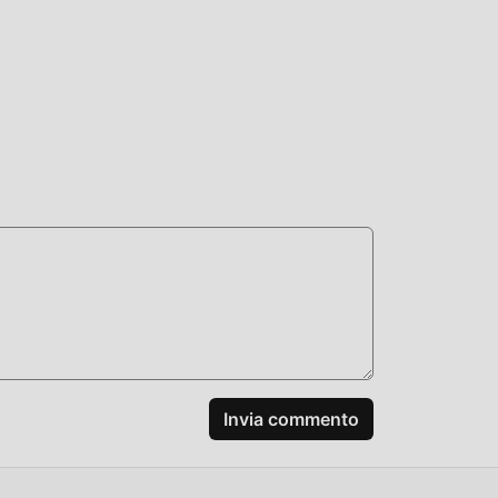
i gli
 nel
one
, non
od
gioco
 mod
chi
Invia commento