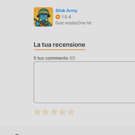
dell'utente e ci sono molti diversi tipi di telefon
amanti del gioco di strategy possano godersi ap
Stick Army
1.5.4
MOD. UNICA
God mode/One hit
Il tradizionale gioco strategy richiede agli uten
gioco, che è sia la caratteristica che il divert
La tua recensione
inevitabilmente far sentire le persone stanche,
è necessario spendere la maggior parte delle t
Il tuo commento
(
0
)
possono aiutarti facilmente a omettere questo pr
stesso
SCARICA ORA
Basta fare clic sul pulsante di download per in
gratuita Stick Hero: Tower Defense 1.0.108 nel p
mod popolari gratuiti che ti aspettano gioca, cos