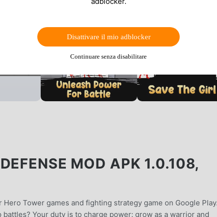
adblocker.
Disattivare il mio adblocker
Continuare senza disabilitare
DEFENSE MOD APK 1.0.108,
for Hero Tower games and fighting strategy game on Google Play
p battles? Your duty is to charge power: grow as a warrior and