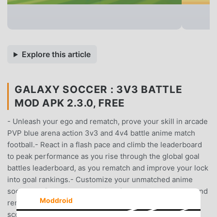
Explore this article
GALAXY SOCCER : 3V3 BATTLE
MOD APK 2.3.0, FREE
- Unleash your ego and rematch, prove your skill in arcade
PVP blue arena action 3v3 and 4v4 battle anime match
football.- React in a flash pace and climb the leaderboard
to peak performance as you rise through the global goal
battles leaderboard, as you rematch and improve your lock
into goal rankings.- Customize your unmatched anime
soccer profile, rack up xp points from every peak goal, and
Moddroid
rematch instantly to keep pushing your high
score.Features:• Competitive 3v3 and 4v4 PvP flash