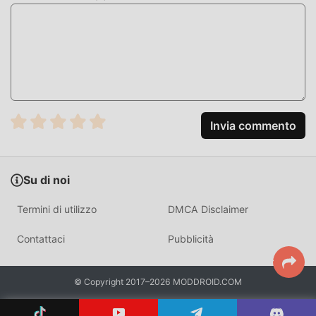
portato da Galaxy Soccer : 3v3 Battle 2.3.0
MOD. UNICA
Il tradizionale gioco sports richiede agli utenti di dedicare
molto tempo ad accumulare ricchezza/abilità/abilità nel
gioco, che è sia la caratteristica che il divertimento del
gioco, ma allo stesso tempo, il processo di accumulazione
Invia commento
inevitabilmente far sentire le persone stanche, ma ora
l'emergere delle mod ha riscritto questa situazione. Qui,
non è necessario spendere la maggior parte delle tue
Su di noi
energie e ripetere l'""accumulo"" leggermente noioso. Le
mod possono aiutarti facilmente a omettere questo
Termini di utilizzo
DMCA Disclaimer
processo, aiutandoti così a concentrarti sul goderti la gioia
del gioco stesso
Contattaci
Pubblicità
SCARICA ORA
© Copyright 2017–2026 MODDROID.COM
Basta fare clic sul pulsante di download per installare l'APP
moddroid, puoi scaricare direttamente la versione mod