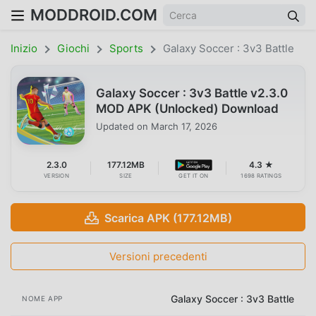
MODDROID.COM
Inizio
Giochi
Sports
Galaxy Soccer : 3v3 Battle
Galaxy Soccer : 3v3 Battle v2.3.0
MOD APK (Unlocked) Download
Updated on
March 17, 2026
2.3.0
177.12MB
4.3 ★
VERSION
SIZE
GET IT ON
1698 RATINGS
Scarica APK (177.12MB)
Versioni precedenti
Galaxy Soccer : 3v3 Battle
NOME APP