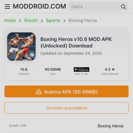
MODDROID.COM
Inizio
Giochi
Sports
Boxing Heros
Boxing Heros v10.6 MOD APK
(Unlocked) Download
Updated on
September 24, 2025
10.6
90.68MB
4.3 ★
VERSION
SIZE
GET IT ON
1698 RATINGS
Scarica APK (90.68MB)
Versioni precedenti
Boxing Heros
NOME APP