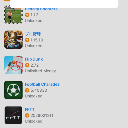
excitement to life. Download it now and start your journey
to be the best!
Penalty Shooters
1.1.3
Unlocked
BOXING HEROS INTRODUZIONE
Boxing Heros Essendo un gioco sports molto popolare di
プロ野球
recente, ha guadagnato molti fan in tutto il mondo che
1.15.10
amano i giochi sports. Se vuoi scaricare questo gioco,
Unlocked
come il più grande sito di download di giochi gratuiti per
mod apk al mondo, moddroid è la tua scelta migliore.
Flip Dunk
2.72
moddroid non solo ti fornisce l'ultima versione di Boxing
Unlimited Money
Heros 10.6gratuitamente, ma fornisce anche Freemod
gratuitamente, aiutandoti a salvare l'attività meccanica
Football Charades
ripetitiva nel gioco, così puoi concentrarti sul godere della
5.40830
gioia portata dal gioco stesso. moddroid promette che
Unlocked
qualsiasi mod di Boxing Heros non addebiterà alcuna
commissione ai giocatori ed è sicura al 100%, disponibile e
FFTT
gratuita da installare. Basta scaricare il client moddroid,
2026021211
puoi scaricare e installare Boxing Heros 10.6 con un clic.
Unlocked
Cosa aspetti, scarica moddroid e gioca!