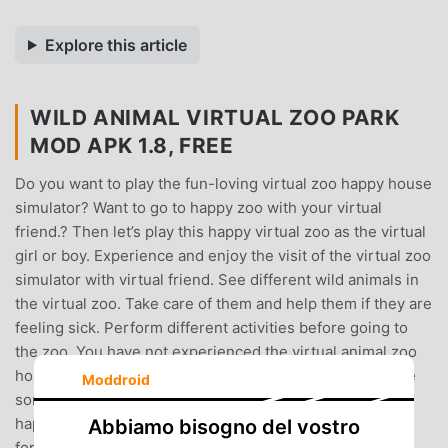
Explore this article
WILD ANIMAL VIRTUAL ZOO PARK
MOD APK 1.8, FREE
Do you want to play the fun-loving virtual zoo happy house
simulator? Want to go to happy zoo with your virtual
friend.? Then let’s play this happy virtual zoo as the virtual
girl or boy. Experience and enjoy the visit of the virtual zoo
simulator with virtual friend. See different wild animals in
the virtual zoo. Take care of them and help them if they are
feeling sick. Perform different activities before going to
the zoo. You have not experienced the virtual animal zoo
house before. So, be there on time before it closes.Have
Moddroid
some breakfast in the morning in the virtual house with
happy simulator. Take permission from your virtual mom
Abbiamo bisogno del vostro
for going to happy animal zoo with your friends. Your