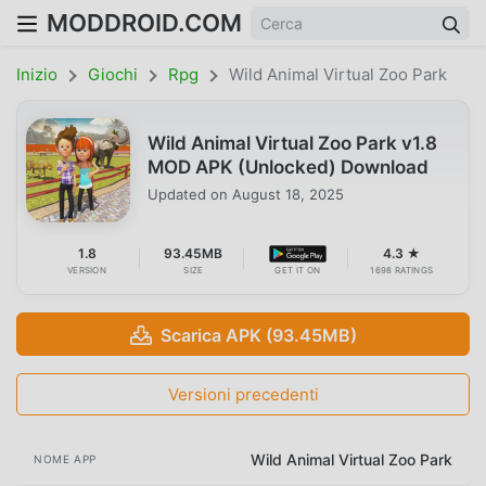
MODDROID.COM
Inizio
Giochi
Rpg
Wild Animal Virtual Zoo Park
Wild Animal Virtual Zoo Park v1.8
MOD APK (Unlocked) Download
Updated on
August 18, 2025
1.8
93.45MB
4.3 ★
VERSION
SIZE
GET IT ON
1698 RATINGS
Scarica APK (93.45MB)
Versioni precedenti
Wild Animal Virtual Zoo Park
NOME APP