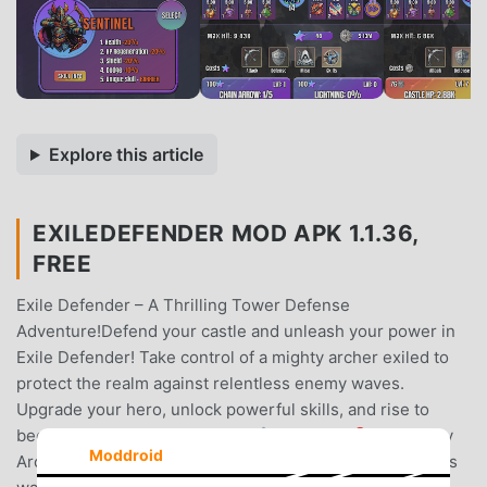
Explore this article
EXILEDEFENDER MOD APK 1.1.36,
FREE
Exile Defender – A Thrilling Tower Defense
Adventure!Defend your castle and unleash your power in
Exile Defender! Take control of a mighty archer exiled to
protect the realm against relentless enemy waves.
Upgrade your hero, unlock powerful skills, and rise to
become the ultimate defender!🛡️ Features:🎯 Stationary
Moddroid
Archer Combat – Hold your ground and eliminate endless