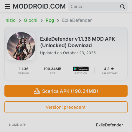
MODDROID.COM
Inizio
Giochi
Rpg
ExileDefender
ExileDefender v1.1.36 MOD APK
(Unlocked) Download
Updated on
October 23, 2025
1.1.36
190.34MB
4.3 ★
VERSION
SIZE
GET IT ON
1698 RATINGS
Scarica APK (190.34MB)
Versioni precedenti
ExileDefender
NOME APP