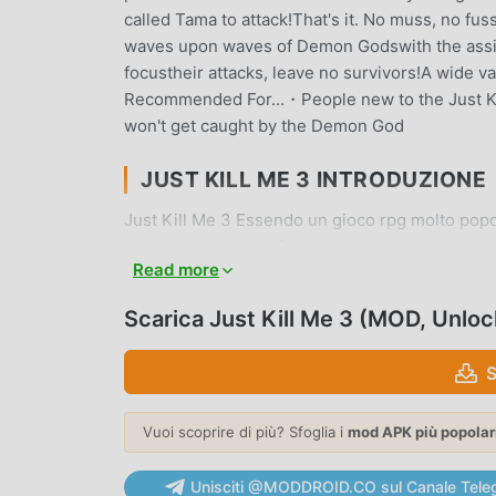
called Tama to attack!That's it. No muss, no fu
waves upon waves of Demon Godswith the assist
focustheir attacks, leave no survivors!A wide va
Recommended For...・People new to the Just Ki
won't get caught by the Demon God
JUST KILL ME 3 INTRODUZIONE
Just Kill Me 3 Essendo un gioco rpg molto popol
amano i giochi rpg. Se vuoi scaricare questo gio
Read more
apk al mondo, moddroid è la tua scelta migliore.
19.9gratuitamente, ma fornisce anche Freemod gra
Scarica Just Kill Me 3 (MOD, Unlo
gioco, così puoi concentrarti sul godere della 
di Just Kill Me 3 non addebiterà alcuna commissi
S
installare. Basta scaricare il client moddroid, pu
scarica moddroid e gioca!
Vuoi scoprire di più? Sfoglia i
mod APK più popolar
GAMEPLAY UNICO
Unisciti @MODDROID.CO sul Canale Tele