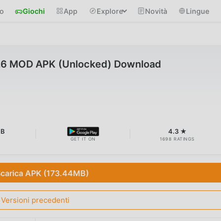
io
Giochi
App
Explore
Novità
Lingue
20.6 MOD APK (Unlocked) Download
MB
4.3 ★
GET IT ON
1698 RATINGS
carica APK (173.44MB)
Versioni precedenti