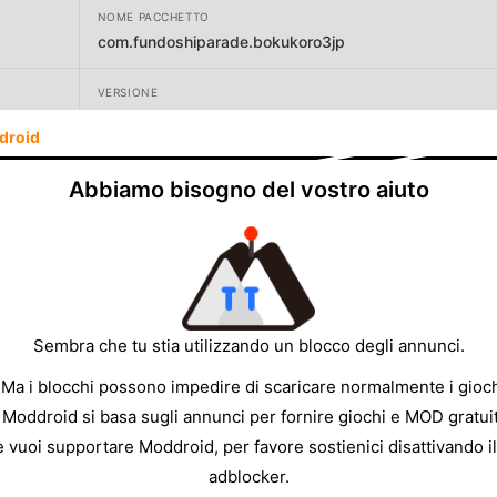
NOME PACCHETTO
com.fundoshiparade.bokukoro3jp
VERSIONE
20.6
droid
SVILUPPATORE
Abbiamo bisogno del vostro aiuto
ふんどしパレード
DIMENSIONE
173.44MB
Sembra che tu stia utilizzando un blocco degli annunci.
 Ma i blocchi possono impedire di scaricare normalmente i gioch
 Moddroid si basa sugli annunci per fornire giochi e MOD gratuit
e vuoi supportare Moddroid, per favore sostienici disattivando il
adblocker.