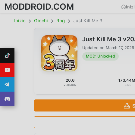
MODDROID.COM
Iniz
Inizio
Giochi
Rpg
Just Kill Me 3
Just Kill Me 3 v
Updated on
March 17, 2026
MOD: Unlocked
20.6
173.44
VERSION
SIZE
S