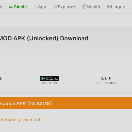
io
Giochi
App
Explore
Novità
Lingue
 MOD APK (Unlocked) Download
B
4.3 ★
GET IT ON
1698 RATINGS
Scarica APK (23.84MB)
Versioni precedenti