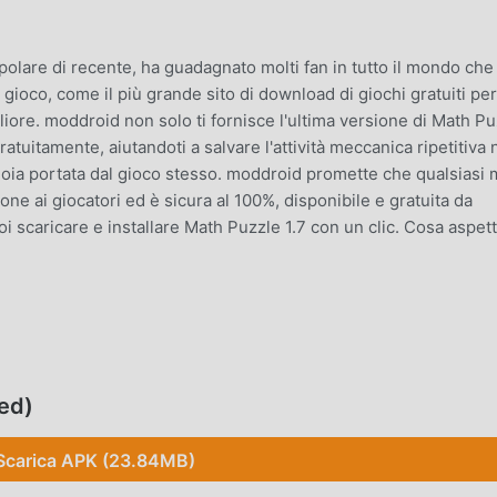
lare di recente, ha guadagnato molti fan in tutto il mondo che
gioco, come il più grande sito di download di giochi gratuiti per
iore. moddroid non solo ti fornisce l'ultima versione di Math Pu
uitamente, aiutandoti a salvare l'attività meccanica ripetitiva 
gioia portata dal gioco stesso. moddroid promette che qualsiasi
e ai giocatori ed è sicura al 100%, disponibile e gratuita da
oi scaricare e installare Math Puzzle 1.7 con un clic. Cosa aspett
il suo gameplay unico lo ha aiutato a conquistare un gran num
onali giochi puzzle, in Math Puzzle , devi solo seguire il tutorial 
o gioco e goderti la gioia offerta dai classici giochi puzzle Math
ed)
to appositamente una piattaforma per gli amanti dei giochi puzz
tti gli amanti dei giochi puzzle in tutto il mondo, cosa stai
Scarica APK (23.84MB)
 gioco con tutti i partner globali felici