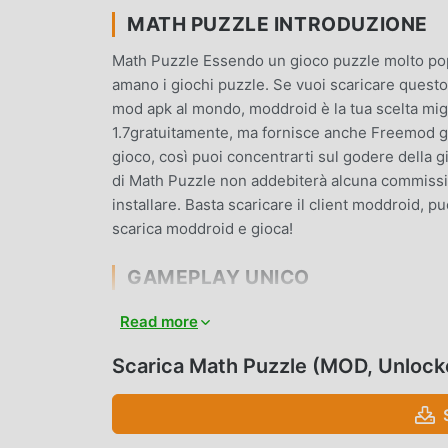
MATH PUZZLE INTRODUZIONE
Math Puzzle Essendo un gioco puzzle molto popo
amano i giochi puzzle. Se vuoi scaricare questo 
mod apk al mondo, moddroid è la tua scelta migl
1.7gratuitamente, ma fornisce anche Freemod grat
gioco, così puoi concentrarti sul godere della 
di Math Puzzle non addebiterà alcuna commission
installare. Basta scaricare il client moddroid, pu
scarica moddroid e gioca!
GAMEPLAY UNICO
Math Puzzle Essendo un popolare gioco puzzle, 
Read more
di fan in tutto il mondo. A differenza dei tradizi
principianti, così puoi facilmente avviare l'inter
Scarica Math Puzzle (MOD, Unlock
Puzzle 1.7. Allo stesso tempo, moddroid ha crea
consentendoti di comunicare e condividere con tu
aspettando, unisciti a moddroid e goditi il puzzle