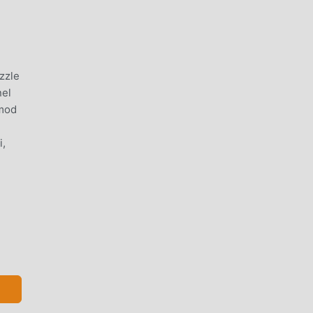
zzle
nel
 mod
i,
ero
per
le,