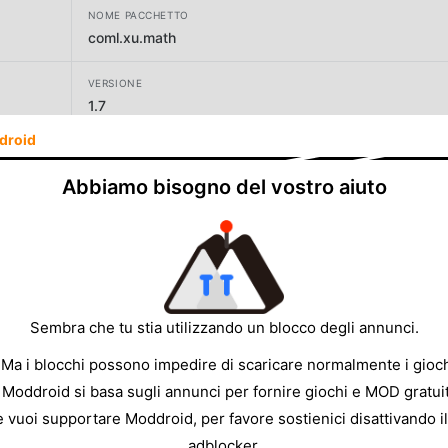
NOME PACCHETTO
coml.xu.math
VERSIONE
1.7
droid
SVILUPPATORE
5Game
Abbiamo bisogno del vostro aiuto
DIMENSIONE
23.84MB
Sembra che tu stia utilizzando un blocco degli annunci.
 Ma i blocchi possono impedire di scaricare normalmente i gioch
 Moddroid si basa sugli annunci per fornire giochi e MOD gratuit
e vuoi supportare Moddroid, per favore sostienici disattivando il
adblocker.