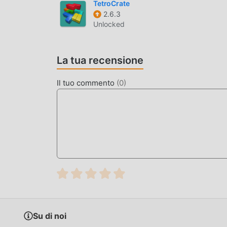
TetroCrate
SCARICA ORA
2.6.3
Unlocked
Basta fare clic sul pulsante di download per in
gratuita Math Puzzle 1.7 nel pacchetto di instal
gratuiti che ti aspettano gioca, cosa aspetti, sca
La tua recensione
Il tuo commento
(
0
)
Su di noi