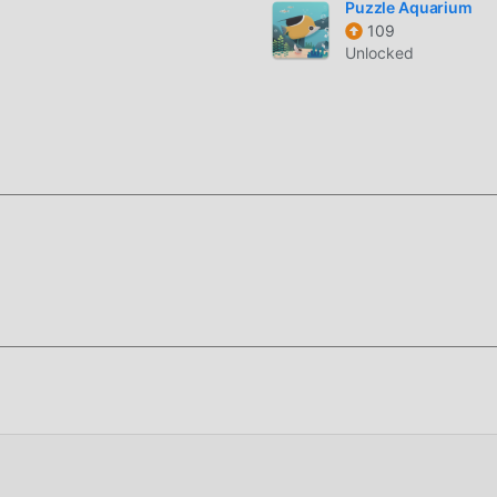
Puzzle Aquarium
109
Unlocked
stallare l'APP moddroid, puoi scaricare direttamente la versione
lazione moddroid con un clic e ci sono più giochi mod popolari
ricalo ora!