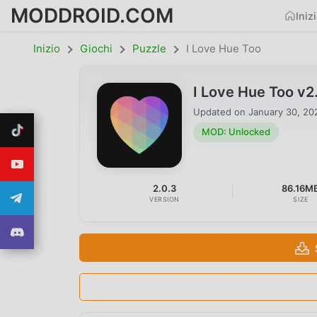
MODDROID.COM
Iniz
Inizio
Giochi
Puzzle
I Love Hue Too
I Love Hue Too v
Updated on
January 30, 20
MOD: Unlocked
2.0.3
86.16M
VERSION
SIZE