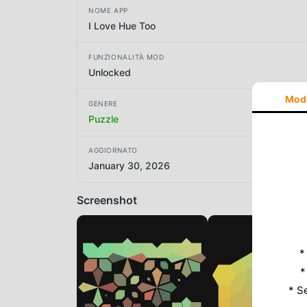
NOME APP
I Love Hue Too
FUNZIONALITÀ MOD
Unlocked
Mod
GENERE
Puzzle
AGGIORNATO
January 30, 2026
Screenshot
*
*
* S