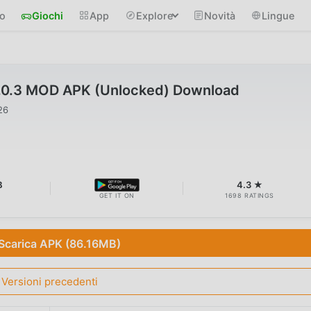
io
Giochi
App
Explore
Novità
Lingue
2.0.3 MOD APK (Unlocked) Download
26
B
4.3 ★
GET IT ON
1698 RATINGS
Scarica APK (86.16MB)
Versioni precedenti