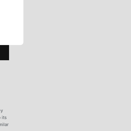
ey
 its
milar