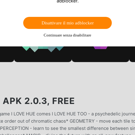
adblocker.
Disattivare il mio adblocker
Continuare senza disabilitare
APK 2.0.3, FREE
 game I LOVE HUE comes I LOVE HUE TOO - a psychedelic journ
te order out of chromatic chaos* GEOMETRY - move each tile to
* PERCEPTION - learn to see the smallest difference between si