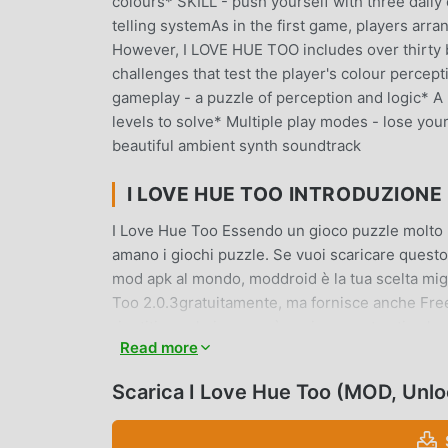
colours* SKILL - push yourself with three daily
telling systemAs in the first game, players arr
However, I LOVE HUE TOO includes over thirty 
challenges that test the player's colour perce
gameplay - a puzzle of perception and logic* A 
levels to solve* Multiple play modes - lose yo
beautiful ambient synth soundtrack
I LOVE HUE TOO INTRODUZIONE
I Love Hue Too Essendo un gioco puzzle molto p
amano i giochi puzzle. Se vuoi scaricare questo 
mod apk al mondo, moddroid è la tua scelta migl
Too 2.0.3gratuitamente, ma fornisce anche Freem
ripetitiva nel gioco, così puoi concentrarti sul
Read more
qualsiasi mod di I Love Hue Too non addebiterà 
gratuita da installare. Basta scaricare il client 
Scarica I Love Hue Too (MOD, Unl
Cosa aspetti, scarica moddroid e gioca!
GAMEPLAY UNICO