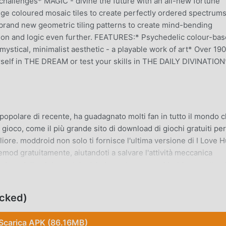
 challenges* MAGIC - divine the future with an all-new fortune
ange coloured mosaic tiles to create perfectly ordered spectrums
brand new geometric tiling patterns to create mind-bending
ption and logic even further. FEATURES:* Psychedelic colour-ba
mystical, minimalist aesthetic - a playable work of art* Over 19
urself in THE DREAM or test your skills in THE DAILY DIVINATION
opolare di recente, ha guadagnato molti fan in tutto il mondo 
gioco, come il più grande sito di download di giochi gratuiti per
iore. moddroid non solo ti fornisce l'ultima versione di I Love 
od gratuitamente, aiutandoti a salvare l'attività meccanica
 godere della gioia portata dal gioco stesso. moddroid promette 
alcuna commissione ai giocatori ed è sicura al 100%, disponibil
moddroid, puoi scaricare e installare I Love Hue Too 2.0.3 con un 
ocked)
Scarica APK (86.16MB)