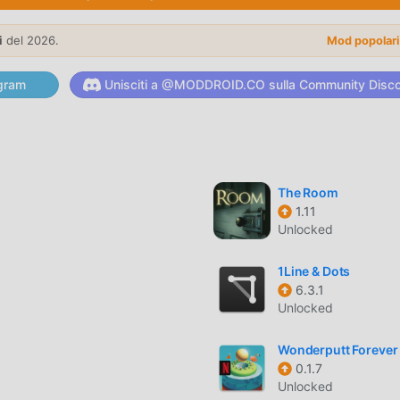
e, il suo gameplay unico lo ha aiutato a conquistare un gran
i
del 2026.
Mod popolar
 tradizionali giochi puzzle, in I Love Hue Too , devi solo seguire 
iare l'intero gioco e goderti la gioia offerta dai classici giochi
gram
Unisciti a @MODDROID.CO sulla Community Disc
, moddroid ha creato appositamente una piattaforma per gli ama
condividere con tutti gli amanti dei giochi puzzle in tutto il
 goditi il puzzle gioco con tutti i partner globali felici
The Room
1.11
 ha uno stile artistico unico e la grafica, le mappe e i personagg
Unlocked
i fan di puzzle e confrontato ai tradizionali giochi puzzle, I Love
ggiornato e apportato aggiornamenti audaci. Con una tecnologia
1Line & Dots
è stata notevolmente migliorata. Pur mantenendo lo stile origin
6.3.1
iale dell'utente e ci sono molti diversi tipi di telefoni cellulari
Unlocked
tutti gli amanti del gioco di puzzle possano godersi appieno la
Wonderputt Forever
0.1.7
Unlocked