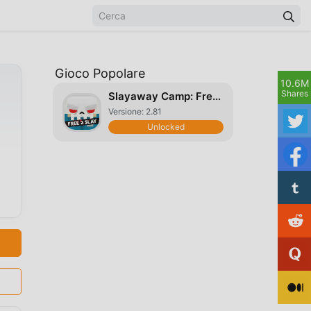
Gioco Popolare
10.6M
Shares
Slayaway Camp: Free 2 Slay
Versione: 2.81
Unlocked