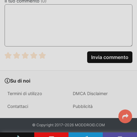
Il tuo commento
(
0
)
MOD. UNICA
Il tradizionale gioco puzzle richiede agli utenti di dedicare
molto tempo ad accumulare ricchezza/abilità/abilità nel
gioco, che è sia la caratteristica che il divertimento del
gioco, ma allo stesso tempo, il processo di accumulazione
inevitabilmente far sentire le persone stanche, ma ora
l'emergere delle mod ha riscritto questa situazione. Qui,
Invia commento
non è necessario spendere la maggior parte delle tue
energie e ripetere l'""accumulo"" leggermente noioso. Le
mod possono aiutarti facilmente a omettere questo
Su di noi
processo, aiutandoti così a concentrarti sul goderti la gioia
del gioco stesso
Termini di utilizzo
DMCA Disclaimer
SCARICA ORA
Contattaci
Pubblicità
Basta fare clic sul pulsante di download per installare l'APP
moddroid, puoi scaricare direttamente la versione mod
© Copyright 2017–2026 MODDROID.COM
gratuita Chapitosiki 1.1.2 nel pacchetto di installazione
moddroid con un clic e ci sono più giochi mod popolari