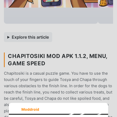
Explore this article
CHAPITOSIKI MOD APK 1.1.2, MENU,
GAME SPEED
Chapitosiki is a casual puzzle game. You have to use the
touch of your fingers to guide Tosya and Chapa through
various obstacles to the finish line. In order for the dogs to
reach the finish line, you need to collect various treats, but
be careful, Tosya and Chapa do not like spoiled food, and
also avoid dangerous objects that can harm them.How to
Moddroid
play:1. Slide your finger across the screen to pull the