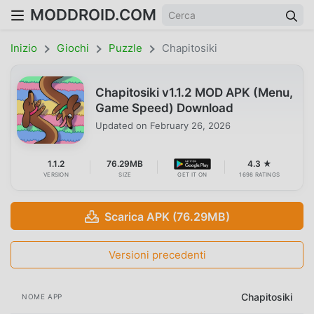
MODDROID.COM
Inizio
Giochi
Puzzle
Chapitosiki
Chapitosiki v1.1.2 MOD APK (Menu,
Game Speed) Download
Updated on
February 26, 2026
1.1.2
76.29MB
4.3 ★
VERSION
SIZE
GET IT ON
1698 RATINGS
Scarica APK (76.29MB)
Versioni precedenti
Chapitosiki
NOME APP