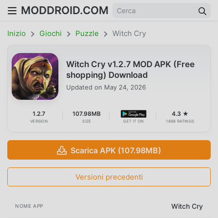
MODDROID.COM
Inizio
Giochi
Puzzle
Witch Cry
Witch Cry v1.2.7 MOD APK (Free
shopping) Download
Updated on
May 24, 2026
1.2.7
107.98MB
4.3 ★
VERSION
SIZE
GET IT ON
1698 RATINGS
Scarica APK (107.98MB)
Versioni precedenti
Witch Cry
NOME APP