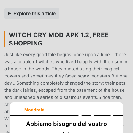
Explore this article
WITCH CRY MOD APK 1.2, FREE
SHOPPING
Just like every good tale begins, once upon a time… there
was a couple of witches who lived happily with their son in
a house in the woods. They hunted using their magical
powers and sometimes they faced scary monsters.But one
day… Something completely changed the story: their pets,
the dark fairies, escaped from the basement of the house
and unleashed a series of disastrous events.Since then,
she became a crying witch who never stopped moaning
Moddroid
about those disasters. What happened with the fairies?
Where is her family? Try and discover it!Explore a house
Abbiamo bisogno del vostro
full of magic and impersonate Timmy, a kid who has been
kidnapped by the witch. Complete puzzles while solving