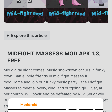
Explore this article
MIDFIGHT MASSESS MOD APK 1.3,
FREE
Mid digital night comes! Music showdown occurs in funky
town! Battle indie friends in mid-fight masses full
mod!Come and join our funky music party - the Midfight
Masses to meet a lovely, kind, and outgoing girl - Sar, at
her church. Will boyfriend be defeated by Ruv, Sel or will
BF take GF' heart back through mid-fight battles?. Let's get
Moddroid
started!HOW TO PLAY?- Make arrows perfectly match.-