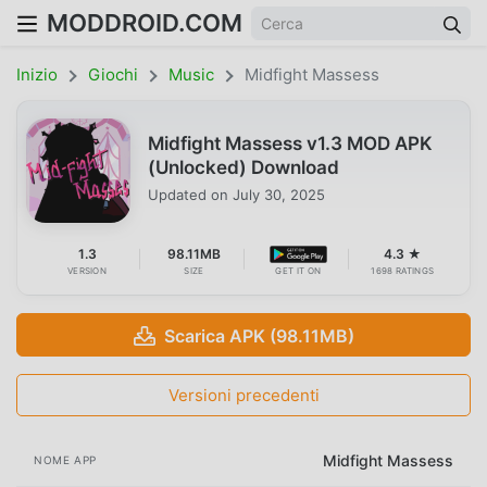
MODDROID.COM
Inizio
Giochi
Music
Midfight Massess
Midfight Massess v1.3 MOD APK
(Unlocked) Download
Updated on
July 30, 2025
1.3
98.11MB
4.3 ★
VERSION
SIZE
GET IT ON
1698 RATINGS
Scarica APK (98.11MB)
Versioni precedenti
Midfight Massess
NOME APP