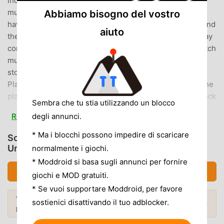
included with your CD/DVD/Blu-ray, you can download
music and videos directly to your smartphone without
Abbiamo bisogno del vostro
having to import the CD/DVD/Blu-ray to your computer and
aiuto
then transfer it to your smartphone.(2) Download and play
content purchased from participating stores.You can watch
music, videos, and images purchased from participating
stores with PlayPASS Music Player.(3) Enhanced Music
Player Features, Including LyricsYou can view lyrics on the
player screen while listening to music. You can even check
Sembra che tu stia utilizzando un blocco
the lyrics of songs you've been interested in.・High-
degli annunci.
Read more
quality playback (320Kbps/128Kbps) *Default setting is
128Kbps・Hi-Res audio playback・Playlist creation・
* Ma i blocchi possono impedire di scaricare
Scarica PlayPASS Music Player (MOD,
Background playback・Lyrics display *Some songs are not
Unlocked)
normalmente i giochi.
supported.■What is a PlayPASS code?A PlayPASS code is
* Moddroid si basa sugli annunci per fornire
a free code that allows you to download music and videos
Scarica APK (94.11MB)
giochi e MOD gratuiti.
from purchased CDs/DVDs/Blu-rays.It is included with
* Se vuoi supportare Moddroid, per favore
PlayPASS-compatible CDs/DVDs/Blu-rays. Use this code
Vuoi scoprire di più? Sfoglia i
mod APK più
sostienici disattivando il tuo adblocker.
to download music for free.[Supported System
Mod popolari →
popolari
del 2026.
Requirements]Android 10.0 or higher*Devices and