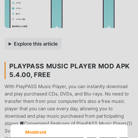
Explore this article
PLAYPASS MUSIC PLAYER MOD APK
5.4.00, FREE
With PlayPASS Music Player, you can instantly download
and play purchased CDs, DVDs, and Blu-rays. No need to
transfer them from your computer!It's also a free music
player that you can use every day, allowing you to
download and play music purchased from participating
stores.■Convenient Features of PlayPASS Music Player(1)
Supports PlayPASS Codes!By using the PlayPASS code
Moddroid