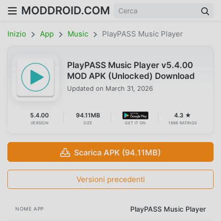
MODDROID.COM
Inizio
App
Music
PlayPASS Music Player
PlayPASS Music Player v5.4.00
MOD APK (Unlocked) Download
Updated on
March 31, 2026
5.4.00
94.11MB
4.3 ★
VERSION
SIZE
GET IT ON
1698 RATINGS
Scarica APK (94.11MB)
Versioni precedenti
PlayPASS Music Player
NOME APP