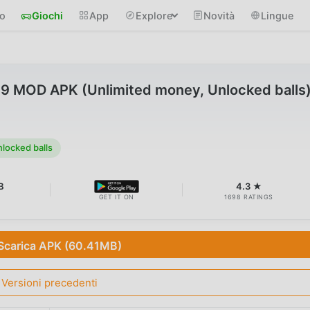
io
Giochi
App
Explore
Novità
Lingue
.9 MOD APK (Unlimited money, Unlocked balls
locked balls
B
4.3 ★
GET IT ON
1698 RATINGS
Scarica APK (60.41MB)
Versioni precedenti