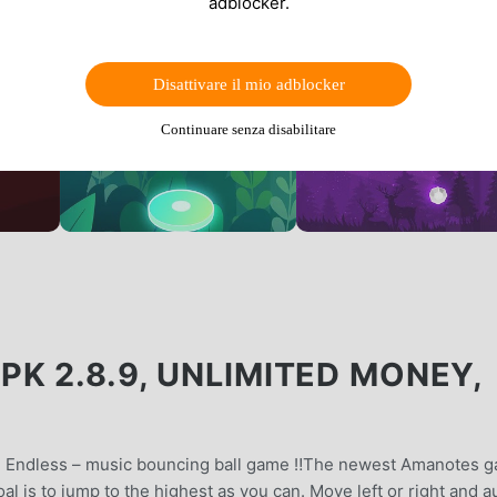
adblocker.
Disattivare il mio adblocker
Continuare senza disabilitare
K 2.8.9, UNLIMITED MONEY,
 Endless – music bouncing ball game ‼️The newest Amanotes 
al is to jump to the highest as you can. Move left or right and a