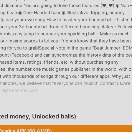
ect diamond!You are going to love these features (♥_♥):◉ Non 
ing beats◉ One-Handed hand◉ Illustrative, tripping, bouncy
load your own song How to master your bouncy ball:- Listen 
unce your 3d bounty ball from different bouncing plates.- Follow
er miss any jump to bounce your sparkling ball!- Make as much
your insane scores to let your friends know that they have been
ing for you to grab!Special Note:In the game “Beat Jumper: ED
count (Facebook) and can synchronize the history data of the b
hased items, ratings, friends, etc, without purchasing any
s, the number one music games publisher in the world, with o
t with thousands of songs through our different apps. Why just
t Amanotes, we believe that “everyone can music!”.Contact us:Are
port@amanotes.com
are di recente, ha guadagnato molti fan in tutto il mondo che
ted money, Unlocked balls)
gioco, come il più grande sito di download di giochi gratuiti pe
. moddroid non solo ti fornisce l'ultima versione di Beat Jumper
Scarica APK (60.41MB)