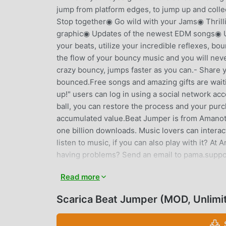
jump from platform edges, to jump up and coll
Stop together◉ Go wild with your Jams◉ Thrill
graphic◉ Updates of the newest EDM songs◉ Up
your beats, utilize your incredible reflexes, bo
the flow of your bouncy music and you will nev
crazy bouncy, jumps faster as you can.- Share 
bounced.Free songs and amazing gifts are wait
up!" users can log in using a social network ac
ball, you can restore the process and your purc
accumulated value.Beat Jumper is from Amanote
one billion downloads. Music lovers can interac
listen to music, if you can also play with it? A
having problems? Send an email to pama.sup
Read more
BEAT JUMPER INTRODUZIONE
Beat Jumper Essendo un gioco music molto popol
Scarica Beat Jumper (MOD, Unlimi
amano i giochi music. Se vuoi scaricare questo 
apk al mondo, moddroid è la tua scelta migliore