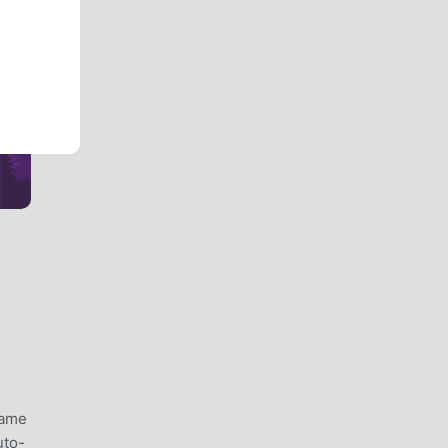
game
uto-