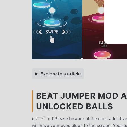
Explore this article
BEAT JUMPER MOD AP
UNLOCKED BALLS
(づ￣³￣)づ Please beware of the most addictive
will have your eyes glued to the screen! Your go