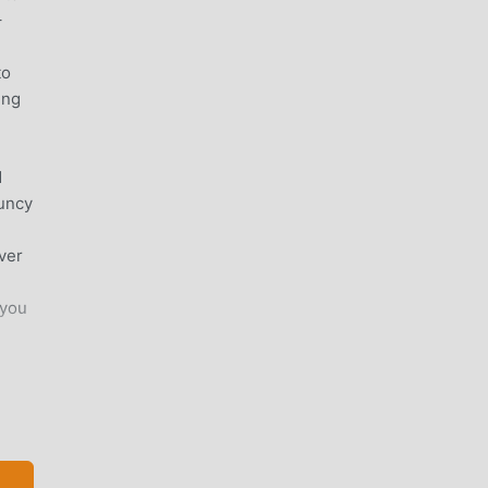
–
to
ing
M
ouncy
ver
 you
r mod