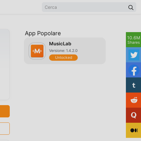
App Popolare
10.6M
)
Shares
MusicLab
Versione: 1.4.2.0
Unlocked