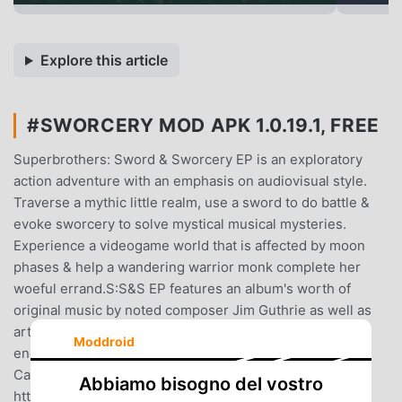
Explore this article
#SWORCERY MOD APK 1.0.19.1, FREE
Superbrothers: Sword & Sworcery EP is an exploratory
action adventure with an emphasis on audiovisual style.
Traverse a mythic little realm, use a sword to do battle &
evoke sworcery to solve mystical musical mysteries.
Experience a videogame world that is affected by moon
phases & help a wandering warrior monk complete her
woeful errand.S:S&S EP features an album's worth of
original music by noted composer Jim Guthrie as well as
artwork & designs by Superbrothers Inc, crafted &
Moddroid
engineered by videogame wizards at Capy in Toronto,
Canada. For more details, feel free to stop by
Abbiamo bisogno del vostro
http://swordandsworcery.comJim Guthrie's Sword &