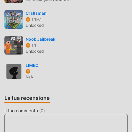
stile artistico unico e la grafica, le mappe e i personaggi di
alta qualità rendono #sworcery attratto molti fan di
Craftsman
1.19.1
adventure e confrontato ai tradizionali giochi adventure,
Unlocked
#sworcery 1.0.19.1 ha adottato un motore virtuale
aggiornato e apportato aggiornamenti audaci. Con una
Noob Jailbreak
tecnologia più avanzata, l'esperienza sullo schermo del
1.1
gioco è stata notevolmente migliorata. Pur mantenendo lo
Unlocked
stile originale di adventure, il massimo Migliora
l'esperienza sensoriale dell'utente e ci sono molti diversi
LIMBO
tipi di telefoni cellulari apk con un'eccellente adattabilità,
assicurando che tutti gli amanti del gioco di adventure
N/A
possano godersi appieno la felicità portato da #sworcery
1.0.19.1
La tua recensione
MOD. UNICA
Il tuo commento
(
0
)
Il tradizionale gioco adventure richiede agli utenti di
dedicare molto tempo ad accumulare
ricchezza/abilità/abilità nel gioco, che è sia la caratteristica