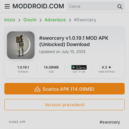
MODDROID.COM
Inizio
Giochi
Adventure
#sworcery
#sworcery v1.0.19.1 MOD APK
(Unlocked) Download
Updated on
July 10, 2025
1.0.19.1
14.08MB
4.3 ★
VERSION
SIZE
GET IT ON
1698 RATINGS
Scarica APK (14.08MB)
Versioni precedenti
#sworcery
NOME APP