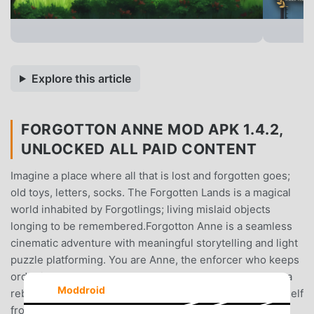
Explore this article
FORGOTTON ANNE MOD APK 1.4.2,
UNLOCKED ALL PAID CONTENT
Imagine a place where all that is lost and forgotten goes;
old toys, letters, socks. The Forgotten Lands is a magical
world inhabited by Forgotlings; living mislaid objects
longing to be remembered.Forgotton Anne is a seamless
cinematic adventure with meaningful storytelling and light
puzzle platforming. You are Anne, the enforcer who keeps
order in the Forgotten Lands, as she sets out to squash a
Moddroid
rebellion that might prevent her master, Bonku, and herself
from returning to the human world...**Try the demo for