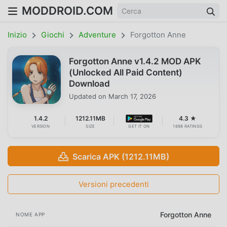
MODDROID.COM
Inizio
Giochi
Adventure
Forgotton Anne
Forgotton Anne v1.4.2 MOD APK
(Unlocked All Paid Content)
Download
Updated on
March 17, 2026
1.4.2
1212.11MB
4.3 ★
VERSION
SIZE
GET IT ON
1698 RATINGS
Scarica APK (1212.11MB)
Versioni precedenti
Forgotton Anne
NOME APP