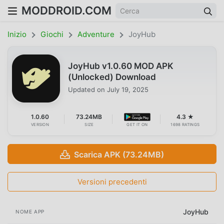
MODDROID.COM
Inizio
Giochi
Adventure
JoyHub
JoyHub v1.0.60 MOD APK
(Unlocked) Download
Updated on
July 19, 2025
1.0.60
73.24MB
4.3 ★
VERSION
SIZE
GET IT ON
1698 RATINGS
Scarica APK (73.24MB)
Versioni precedenti
JoyHub
NOME APP