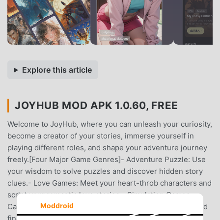
Explore this article
JOYHUB MOD APK 1.0.60, FREE
Welcome to JoyHub, where you can unleash your curiosity,
become a creator of your stories, immerse yourself in
playing different roles, and shape your adventure journey
freely.[Four Major Game Genres]- Adventure Puzzle: Use
your wisdom to solve puzzles and discover hidden story
clues.- Love Games: Meet your heart-throb characters and
script your romantic love stories.- Simulation Games:
Moddroid
Carefully plan your strategies, accumulate resources, and
finally achieve success.- Role-Playing: Engage in deep