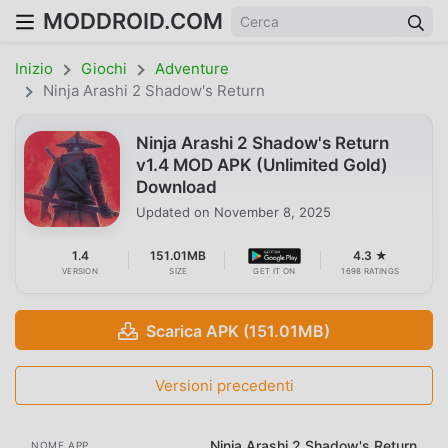
MODDROID.COM
Inizio
Giochi
Adventure
Ninja Arashi 2 Shadow's Return
Ninja Arashi 2 Shadow's Return
v1.4 MOD APK (Unlimited Gold)
Download
Updated on
November 8, 2025
1.4
151.01MB
4.3 ★
VERSION
SIZE
GET IT ON
1698 RATINGS
Scarica APK (151.01MB)
Versioni precedenti
Ninja Arashi 2 Shadow's Return
NOME APP