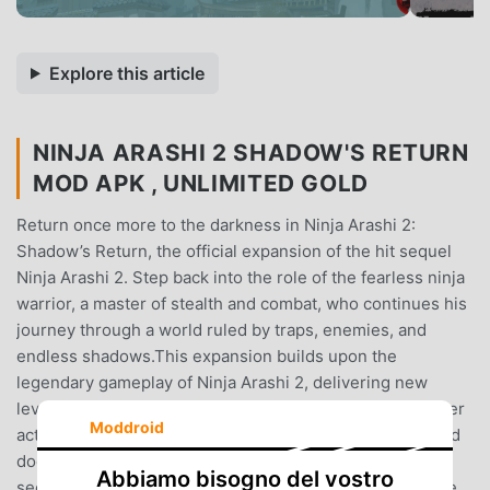
Explore this article
NINJA ARASHI 2 SHADOW'S RETURN
MOD APK , UNLIMITED GOLD
Return once more to the darkness in Ninja Arashi 2:
Shadow’s Return, the official expansion of the hit sequel
Ninja Arashi 2. Step back into the role of the fearless ninja
warrior, a master of stealth and combat, who continues his
journey through a world ruled by traps, enemies, and
endless shadows.This expansion builds upon the
legendary gameplay of Ninja Arashi 2, delivering new
levels, new challenges, and even more intense platformer
Moddroid
action. As a shadow warrior, you will run, jump, slash, and
dodge through deadly obstacles while uncovering the
Abbiamo bisogno del vostro
secrets hidden in the darkness.Key Features- Play as the