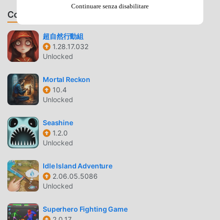
Continuare senza disabilitare
scaricare questo gioco, come il più grande sito di
Consiglia Giochi & App
download di giochi gratuiti per mod apk al mondo,
moddroid è la tua scelta migliore. moddroid non solo ti
超自然行動組
fornisce l'ultima versione di Ninja Arashi 2 Shadow's
1.28.17.032
Return gratuitamente, ma fornisce anche Unlimited
Unlocked
Goldmod gratuitamente, aiutandoti a salvare l'attività
meccanica ripetitiva nel gioco, così puoi concentrarti sul
Mortal Reckon
10.4
godere della gioia portata dal gioco stesso. moddroid
Unlocked
promette che qualsiasi mod di Ninja Arashi 2 Shadow's
Return non addebiterà alcuna commissione ai giocatori ed
Seashine
è sicura al 100%, disponibile e gratuita da installare. Basta
1.2.0
scaricare il client moddroid, puoi scaricare e installare
Unlocked
Ninja Arashi 2 Shadow's Return con un clic. Cosa aspetti,
scarica moddroid e gioca!
Idle Island Adventure
2.06.05.5086
GAMEPLAY UNICO
Unlocked
Ninja Arashi 2 Shadow's Return Essendo un popolare
Superhero Fighting Game
gioco adventure, il suo gameplay unico lo ha aiutato a
2.0.17