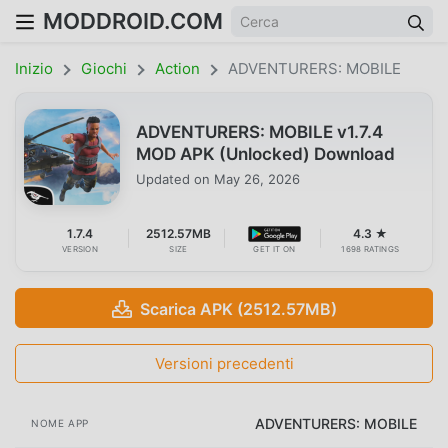
MODDROID.COM
Inizio
Giochi
Action
ADVENTURERS: MOBILE
ADVENTURERS: MOBILE v1.7.4
MOD APK (Unlocked) Download
Updated on
May 26, 2026
1.7.4
2512.57MB
4.3 ★
VERSION
SIZE
GET IT ON
1698 RATINGS
Scarica APK (2512.57MB)
Versioni precedenti
ADVENTURERS: MOBILE
NOME APP