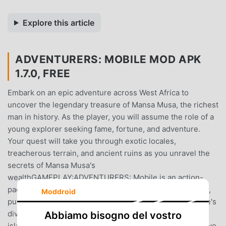
Explore this article
ADVENTURERS: MOBILE MOD APK
1.7.0, FREE
Embark on an epic adventure across West Africa to
uncover the legendary treasure of Mansa Musa, the richest
man in history. As the player, you will assume the role of a
young explorer seeking fame, fortune, and adventure.
Your quest will take you through exotic locales,
treacherous terrain, and ancient ruins as you unravel the
secrets of Mansa Musa's
wealthGAMEPLAY:ADVENTURERS: Mobile is an action-
packed adventure game that blends elements of shooter,
Moddroid
puzzle-solving, and exploration. You'll navigate the game's
diverse environments, such as bustling markets, cities,
Abbiamo bisogno del vostro
islands, dense jungles, and sweltering deserts. You'll have