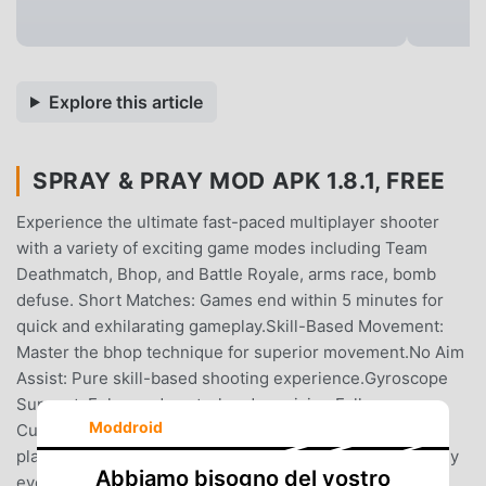
Explore this article
SPRAY & PRAY MOD APK 1.8.1, FREE
Experience the ultimate fast-paced multiplayer shooter
with a variety of exciting game modes including Team
Deathmatch, Bhop, and Battle Royale, arms race, bomb
defuse. Short Matches: Games end within 5 minutes for
quick and exhilarating gameplay.Skill-Based Movement:
Master the bhop technique for superior movement.No Aim
Assist: Pure skill-based shooting experience.Gyroscope
Support: Enhanced control and precision.Fully
Moddroid
Customizable Controls: Tailor your controls to your
playstyle.Highly Optimized Network Usage: Play smoothly
Abbiamo bisogno del vostro
even with a stable but not necessarily fast