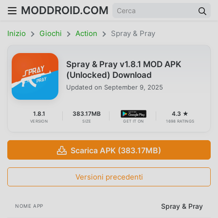
MODDROID.COM
Inizio
Giochi
Action
Spray & Pray
Spray & Pray v1.8.1 MOD APK
(Unlocked) Download
Updated on
September 9, 2025
1.8.1
383.17MB
4.3 ★
VERSION
SIZE
GET IT ON
1698 RATINGS
Scarica APK (383.17MB)
Versioni precedenti
Spray & Pray
NOME APP