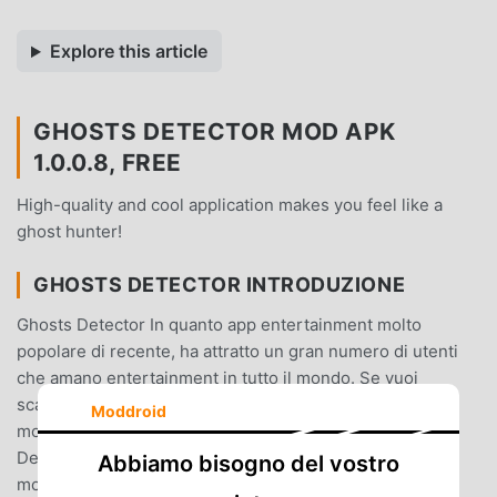
Explore this article
GHOSTS DETECTOR MOD APK
1.0.0.8, FREE
High-quality and cool application makes you feel like a
ghost hunter!
GHOSTS DETECTOR INTRODUZIONE
Ghosts Detector In quanto app entertainment molto
popolare di recente, ha attratto un gran numero di utenti
che amano entertainment in tutto il mondo. Se vuoi
scaricare questa app, moddroid è la scelta migliore.
Moddroid
moddroid non solo ti fornisce l'ultima versione di Ghosts
Detector 1.0.0.8 gratuitamente, ma fornisce anche Free
Abbiamo bisogno del vostro
mod gratuitamente per aiutarti a sbloccare tutte le