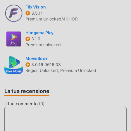
moddroid, puoi scaricare direttamente la versione mod
Flix Vision
gratuita Ghosts Detector 1.0.0.8 nel pacchetto di
3.5.1r
installazione moddroid con un clic e ci sono più app mod
Premium Unlocked/4K HDR
popolari gratuite che ti aspettano gioca, cosa aspetti,
scaricalo ora!
Hungama Play
3.1.0
Premium unlocked
MovieBox+
3.0.16.0616.03
Region Unlocked, Premium Unlocked
La tua recensione
Il tuo commento
(
0
)