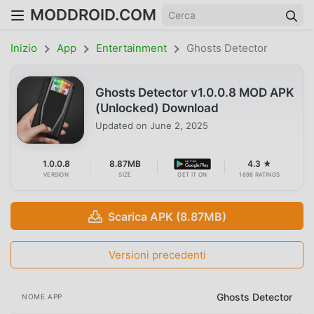
MODDROID.COM
Inizio
App
Entertainment
Ghosts Detector
Ghosts Detector v1.0.0.8 MOD APK
(Unlocked) Download
Updated on
June 2, 2025
1.0.0.8
8.87MB
4.3 ★
VERSION
SIZE
GET IT ON
1698 RATINGS
Scarica APK (8.87MB)
Versioni precedenti
Ghosts Detector
NOME APP