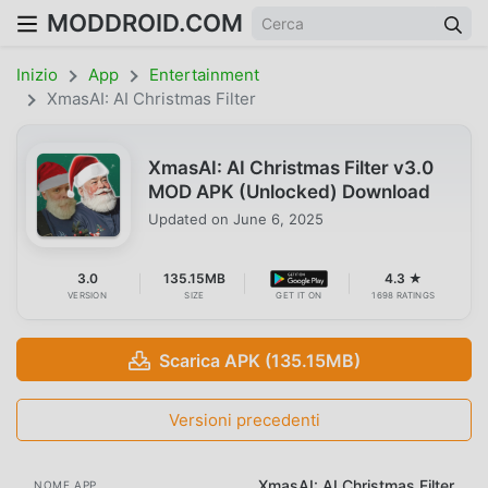
MODDROID.COM
Inizio
App
Entertainment
XmasAI: AI Christmas Filter
XmasAI: AI Christmas Filter v3.0
MOD APK (Unlocked) Download
Updated on
June 6, 2025
3.0
135.15MB
4.3 ★
VERSION
SIZE
GET IT ON
1698 RATINGS
Scarica APK (135.15MB)
Versioni precedenti
XmasAI: AI Christmas Filter
NOME APP