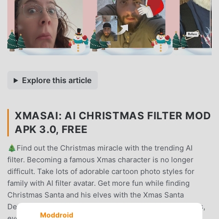
Explore this article
XMASAI: AI CHRISTMAS FILTER MOD
APK 3.0, FREE
🎄Find out the Christmas miracle with the trending AI
filter. Becoming a famous Xmas character is no longer
difficult. Take lots of adorable cartoon photo styles for
family with AI filter avatar. Get more fun while finding
Christmas Santa and his elves with the Xmas Santa
Detector app. Explore your own Christmas Gift List ideas,
Moddroid
even make-up look inspiration and share it on social