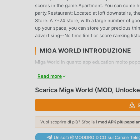
scores in the game.Apartment: You can come hom
party.Restaurant: Located at loft downstairs, t
Store: A 7*24 store, with a large number of go
up your space, you can store your precious things
advertising--No time limit or score ranking l
MIGA WORLD INTRODUZIONE
Miga World In quanto app education molto popol
education in tutto il mondo. Se vuoi scaricare q
Read more
fornisce l'ultima versione di Miga World 1.89 g
a sbloccare tutte le funzionalità dell'app grat
Scarica Miga World (MOD, Unlocke
addebiteranno agli utenti alcuna commissione e s
scaricare il client moddroid, puoi scaricare e in
subito moddroid!
FUNZIONALITÀ CONVENIENTI
Vuoi scoprire di più? Sfoglia i
mod APK più popolar
Miga World Essendo una popolare applicazione e
Unisciti @MODDROID.CO sul Canale Tele