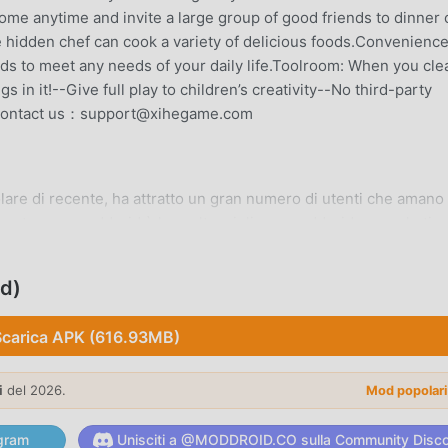
e anytime and invite a large group of good friends to dinner 
he hidden chef can cook a variety of delicious foods.Convenienc
ods to meet any needs of your daily life.Toolroom: When you cle
 in it!--Give full play to children’s creativity--No third-party
istcontact us：support@xihegame.com
are di recente, ha attratto un gran numero di utenti che amano
uesta app, moddroid è la scelta migliore. moddroid non solo ti
ratuitamente, ma fornisce anche Free mod gratuitamente per aiut
uitamente. moddroid promette che tutte le mod di Miga World non
d)
ono sicure al 100%, disponibili e gratuite da installare. Basta
stallare Miga World 1.89 con un clic. Cosa stai aspettando, scari
Scarica APK (616.93MB)
i
del 2026.
Mod popolar
ducation, le sue potenti funzioni hanno attratto un gran numer
gram
Unisciti a @MODDROID.CO sulla Community Disc