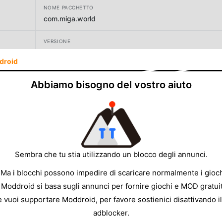
NOME PACCHETTO
com.miga.world
VERSIONE
1.89
droid
SVILUPPATORE
Abbiamo bisogno del vostro aiuto
XiHe Digital (GuangZhou) Technology Co., Ltd.
DIMENSIONE
616.93MB
Sembra che tu stia utilizzando un blocco degli annunci.
 Ma i blocchi possono impedire di scaricare normalmente i gioch
 Moddroid si basa sugli annunci per fornire giochi e MOD gratuit
e vuoi supportare Moddroid, per favore sostienici disattivando il
adblocker.