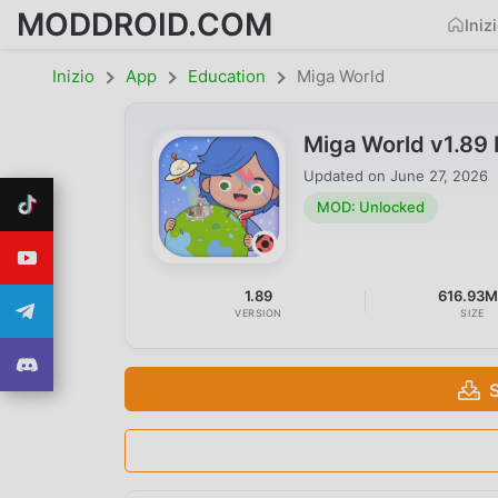
MODDROID.COM
Iniz
Inizio
App
Education
Miga World
Miga World v1.89
Updated on
June 27, 2026
MOD: Unlocked
1.89
616.93
VERSION
SIZE