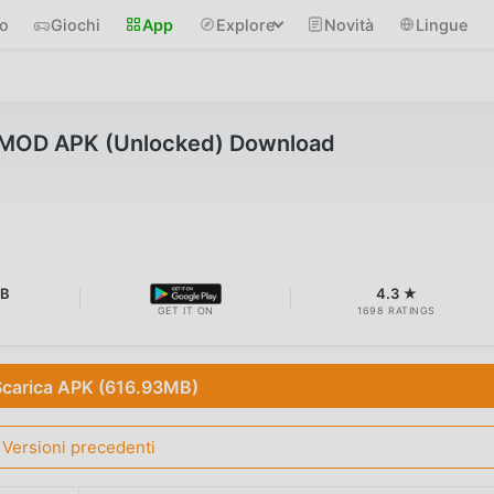
io
Giochi
App
Explore
Novità
Lingue
 MOD APK (Unlocked) Download
MB
4.3 ★
GET IT ON
1698 RATINGS
Scarica APK (616.93MB)
Versioni precedenti