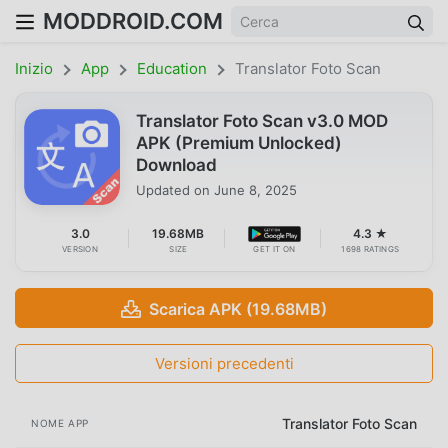
MODDROID.COM
Inizio
App
Education
Translator Foto Scan
Translator Foto Scan v3.0 MOD
APK (Premium Unlocked)
Download
Updated on
June 8, 2025
3.0
19.68MB
4.3 ★
VERSION
SIZE
GET IT ON
1698 RATINGS
Scarica APK (19.68MB)
Versioni precedenti
Translator Foto Scan
NOME APP