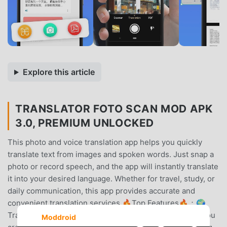
Explore this article
TRANSLATOR FOTO SCAN MOD APK
3.0, PREMIUM UNLOCKED
This photo and voice translation app helps you quickly
translate text from images and spoken words. Just snap a
photo or record speech, and the app will instantly translate
it into your desired language. Whether for travel, study, or
daily communication, this app provides accurate and
convenient translation services.🔥Top Features🔥：🌍
Translate any text or image instantly, no matter where you
Moddroid