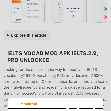
Explore this article
IELTS VOCAB MOD APK IELTS.2.9,
PRO UNLOCKED
Looking for the most reliable way to boost your IELTS
vocabulary? IELTS Vocabulary PRO provides over 7,600+
core words based on Oxford standards, ensuring you learn
the high-frequency and academic language required for a
Band 7.0+ score.Why Oxford Standards? Oxford-based
vocabulary lists are the gold standard for English learners,
Moddroid
providing the most precise definitions and usage cases—