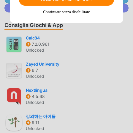
University Press word lists.- Sleek & Focused Design: A
Unisciti a @MODDROID.CO sulla Community Discord
premium, distration-free interface optimized for academic
Continuare senza disabilitare
success.- Custom Vocabulary Lists: Save and review
challenging words in your personal "My Words"
Consiglia Giochi & App
library.Whether you’re preparing for IELTS Academic or
General, IELTS Vocabulary PRO is your go-to app for
Calc84
7.2.0.961
boosting your vocabulary and exam performance.
Unlocked
Download now and start learning smarter, not harder!
Zayed University
IELTS VOCAB INTRODUZIONE
6.7
Unlocked
IELTS Vocab In quanto app education molto popolare di
recente, ha attratto un gran numero di utenti che amano
Nextlingua
education in tutto il mondo. Se vuoi scaricare questa app,
4.5.68
moddroid è la scelta migliore. moddroid non solo ti
Unlocked
fornisce l'ultima versione di IELTS Vocab ielts.2.9
gratuitamente, ma fornisce anche Pro Unlocked mod
강의하는 아이들
gratuitamente per aiutarti a sbloccare tutte le funzionalità
9.11
dell'app gratuitamente. moddroid promette che tutte le
Unlocked