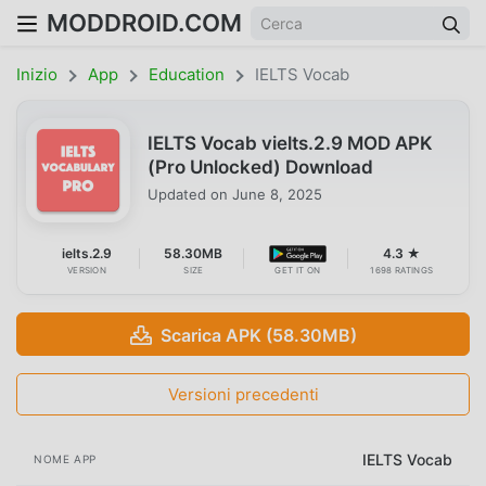
MODDROID.COM
Inizio
App
Education
IELTS Vocab
IELTS Vocab vielts.2.9 MOD APK
(Pro Unlocked) Download
Updated on
June 8, 2025
ielts.2.9
58.30MB
4.3 ★
VERSION
SIZE
GET IT ON
1698 RATINGS
Scarica APK (58.30MB)
Versioni precedenti
IELTS Vocab
NOME APP