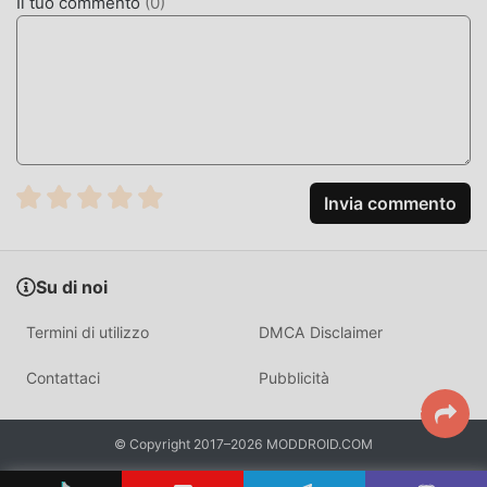
Il tuo commento
(
0
)
MOD. UNICA
moddroid non solo fornisce l'originale IELTS Vocab
ielts.2.9 completamente gratuito, ma allega anche la
versione mod, fornendoti le funzioni Pro Unlocked
gratuitamente, puoi sperimentare il livello più alto di IELTS
Vocab ielts.2.9 con la funzionalità più completa. Inoltre,
tutte le mod sono state autenticate manualmente da
Invia commento
moddroid, è gratuito e disponibile al 100%. Ora devi solo
scaricare moddroid sul client, puoi scaricare e installare la
versione mod Pro Unlocked IELTS Vocab ielts.2.9 con un
Su di noi
clic, e poi goderti la comodità offerta da IELTS Vocab!
Termini di utilizzo
DMCA Disclaimer
SCARICA ORA
Contattaci
Pubblicità
Basta fare clic sul pulsante di download per installare l'APP
moddroid, puoi scaricare direttamente la versione mod
gratuita IELTS Vocab ielts.2.9 nel pacchetto di installazione
© Copyright 2017–2026 MODDROID.COM
moddroid con un clic e ci sono più app mod popolari