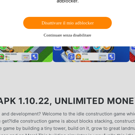
adblocker.
Disattivare il mio adblocker
Continuare senza disabilitare
PK 1.10.22, UNLIMITED MON
s and development? Welcome to the idle construction game whi
 get?Idle construction game is about blocks stacking, construct
 game by building a tiny tower, build on it, grow to great landm