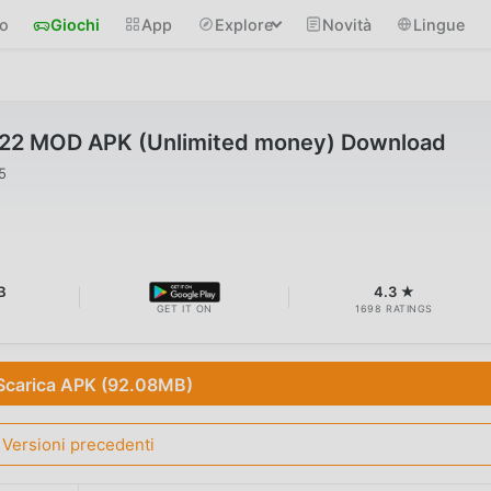
io
Giochi
App
Explore
Novità
Lingue
0.22 MOD APK (Unlimited money) Download
5
B
4.3 ★
GET IT ON
1698 RATINGS
Scarica APK (92.08MB)
Versioni precedenti