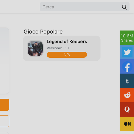
Gioco Popolare
10.6M
Shares
Legend of Keepers
Versione: 1.1.7
N/A