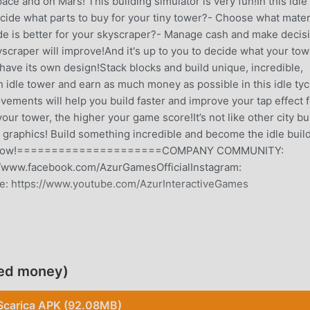
space and on Mars! This building simulator is very fun!In this idle
ide what parts to buy for your tiny tower?- Choose what mater
de is better for your skyscraper?- Manage cash and make decis
yscraper will improve!And it's up to you to decide what your tow
n have its own design!Stack blocks and build unique, incredible,
gh idle tower and earn as much money as possible in this idle ty
ements will help you build faster and improve your tap effect f
our tower, the higher your game score!It’s not like other city bu
 graphics! Build something incredible and become the idle buil
right now!=====================COMPANY COMMUNITY:
ww.facebook.com/AzurGamesOfficialInstagram:
: https://www.youtube.com/AzurInteractiveGames
polare di recente, ha guadagnato molti fan in tutto il mondo ch
o gioco, come il più grande sito di download di giochi gratuiti p
ted money)
iore. moddroid non solo ti fornisce l'ultima versione di Tower C
ed moneymod gratuitamente, aiutandoti a salvare l'attività
Scarica APK (92.08MB)
trarti sul godere della gioia portata dal gioco stesso. moddroid