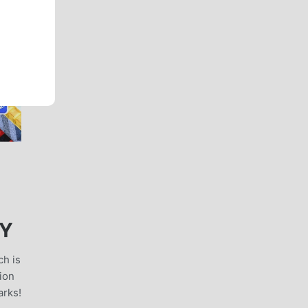
EY
ch is
ion
arks!