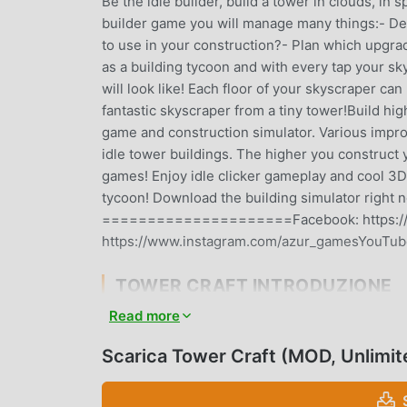
Be the idle builder, build a tower in clouds, in 
builder game you will manage many things:- Dec
to use in your construction?- Plan which upgra
as a building tycoon and with every tap your sk
will look like! Each floor of your skyscraper ca
fantastic skyscraper from a tiny tower!Build hi
game and construction simulator. Various improv
idle tower buildings. The higher you construct y
games! Enjoy idle clicker gameplay and cool 3D
tycoon! Download the building simulator 
=====================Facebook: https://w
https://www.instagram.com/azur_gamesYouTube
TOWER CRAFT INTRODUZIONE
Read more
Tower Craft Essendo un gioco strategy molto po
amano i giochi strategy. Se vuoi scaricare quest
Scarica Tower Craft (MOD, Unlimi
mod apk al mondo, moddroid è la tua scelta migl
1.10.22gratuitamente, ma fornisce anche Unlimit
meccanica ripetitiva nel gioco, così puoi concen