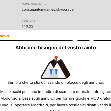
NOME PACCHETTO
com.quantumgames.skyscraper
VERSIONE
1.10.22
droid
SVILUPPATORE
CASUAL AZUR GAMES
Abbiamo bisogno del vostro aiuto
DIMENSIONE
92.08MB
Sembra che tu stia utilizzando un blocco degli annunci.
 Ma i blocchi possono impedire di scaricare normalmente i gioch
 Moddroid si basa sugli annunci per fornire giochi e MOD gratuit
e vuoi supportare Moddroid, per favore sostienici disattivando il