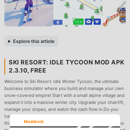
Explore this article
SKI RESORT: IDLE TYCOON MOD APK
2.3.10, FREE
Welcome to Ski Resort: Idle Winter Tycoon, the ultimate
business simulator where you build and manage your own
snow-covered empire! Start with a small alpine village and
expand it into a massive winter city. Upgrade your chairlift,
manage your slopes, and watch the cash flow in.Do you
have what it takes to run a profitable winter business? In
Moddroid
this casual idle tycoon, you make smart strategy decisions