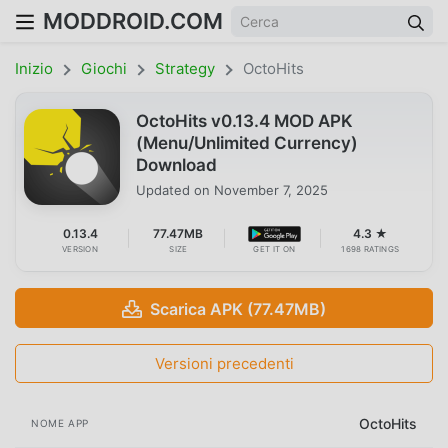
MODDROID.COM
Inizio
Giochi
Strategy
OctoHits
OctoHits v0.13.4 MOD APK
(Menu/Unlimited Currency)
Download
Updated on
November 7, 2025
0.13.4
77.47MB
4.3 ★
VERSION
SIZE
GET IT ON
1698 RATINGS
Scarica APK (77.47MB)
Versioni precedenti
OctoHits
NOME APP