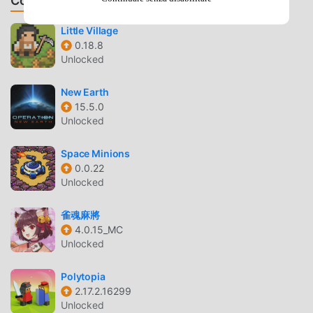
Consiglia Giochi & App
7.4http://android.qualityindex.com/games/22200/majesty-
fantasy-kingdom-sim***** "...Richest real-time strategy
Little Village
game I’ve yet played on a phone or tablet, and also one of
0.18.8
Unlocked
the more interesting games of this sort I have played on
any system recently." – The New York Time***** "Majesty
New Earth
will get you to the mountaintop gameplay-wise if you're
15.5.0
looking for a loyal reworking of the PC original..." –
Unlocked
PocketGamer***** "It’s a great strategy game. I’d
recommend this to RTS and RPG lovers alike." -
Space Minions
AppAdvice.com***** "I’m glad I finally had the chance to
0.0.22
play in Majesty a lot, and I hope that it gets all the attention
Unlocked
it so rightly deserves." - 148Apps
雀魂麻將
MAJESTY INTRODUZIONE
4.0.15_MC
Unlocked
Majesty Essendo un gioco strategy molto popolare di
recente, ha guadagnato molti fan in tutto il mondo che
Polytopia
amano i giochi strategy. Se vuoi scaricare questo gioco,
2.17.2.16299
come il più grande sito di download di giochi gratuiti per
Unlocked