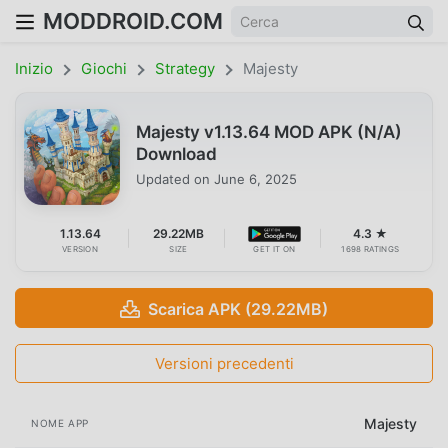
MODDROID.COM
Inizio
Giochi
Strategy
Majesty
Majesty v1.13.64 MOD APK (N/A)
Download
Updated on
June 6, 2025
1.13.64
29.22MB
4.3 ★
VERSION
SIZE
GET IT ON
1698 RATINGS
Scarica APK (29.22MB)
Versioni precedenti
Majesty
NOME APP