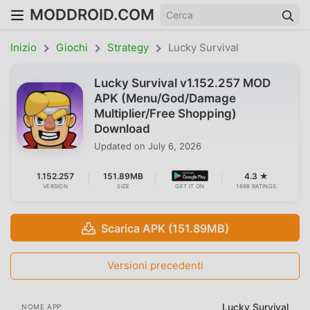
MODDROID.COM
Inizio
Giochi
Strategy
Lucky Survival
Lucky Survival v1.152.257 MOD
APK (Menu/God/Damage
Multiplier/Free Shopping)
Download
Updated on
July 6, 2026
1.152.257
151.89MB
4.3 ★
VERSION
SIZE
GET IT ON
1698 RATINGS
Scarica APK (151.89MB)
Versioni precedenti
Lucky Survival
NOME APP