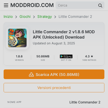
MODDROID.COM
Inizio
Giochi
Strategy
Little Commander 2
Little Commander 2 v1.8.6 MOD
APK (Unlocked) Download
Updated on
August 3, 2025
1.8.6
50.86MB
4.3 ★
VERSION
SIZE
GET IT ON
1698 RATINGS
Scarica APK (50.86MB)
Versioni precedenti
Little Commander 2
NOME APP