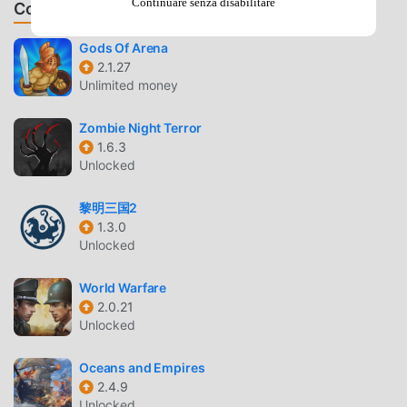
Continuare senza disabilitare
installing your towers!● 13 smartly-designed enemy
Consiglia Giochi & App
units.Resisting aggression and fighting for the glory of
your country! Little commanders, are you ready to defense
Gods Of Arena
2.1.27
your territory?
Unlimited money
LITTLE COMMANDER 2 INTRODUZIONE
Zombie Night Terror
Little Commander 2 Essendo un gioco strategy molto
1.6.3
Unlocked
popolare di recente, ha guadagnato molti fan in tutto il
mondo che amano i giochi strategy. Se vuoi scaricare
黎明三国2
questo gioco, come il più grande sito di download di giochi
1.3.0
gratuiti per mod apk al mondo, moddroid è la tua scelta
Unlocked
migliore. moddroid non solo ti fornisce l'ultima versione di
Little Commander 2 1.8.6gratuitamente, ma fornisce anche
World Warfare
Freemod gratuitamente, aiutandoti a salvare l'attività
2.0.21
meccanica ripetitiva nel gioco, così puoi concentrarti sul
Unlocked
godere della gioia portata dal gioco stesso. moddroid
promette che qualsiasi mod di Little Commander 2 non
Oceans and Empires
addebiterà alcuna commissione ai giocatori ed è sicura al
2.4.9
Unlocked