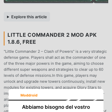
Explore this article
LITTLE COMMANDER 2 MOD APK
1.8.6, FREE
"Little Commander 2 – Clash of Powers" is a very strategic
defense game. Players shall act as the commander of one
of the three major powers in the game, aiming to choose
different super weapons and strategies to clear up to 60
levels of defense missions.In this game, players may
unlock and upgrade new towers continuously, install new
modules for existing towers, and acquire Glory Stars to
improve strategic points.This game supports both stand-
Moddroid
alone mode and network mode. In the network mode,
players can register for an account in order to challenge
Abbiamo bisogno del vostro
other players all over the world until climbing to the top of