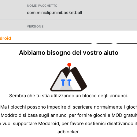
NOME PACCHETTO
com.miniclip.minibasketball
VERSIONE
1.6.17
droid
SVILUPPATORE
Abbiamo bisogno del vostro aiuto
Miniclip.com
DIMENSIONE
133.39MB
Sembra che tu stia utilizzando un blocco degli annunci.
 Ma i blocchi possono impedire di scaricare normalmente i gioch
 Moddroid si basa sugli annunci per fornire giochi e MOD gratuit
e vuoi supportare Moddroid, per favore sostienici disattivando il
adblocker.