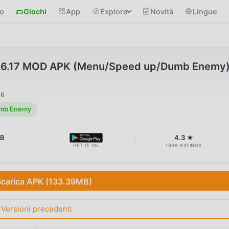
io
Giochi
App
Explore
Novità
Lingue
v1.6.17 MOD APK (Menu/Speed up/Dumb Enemy
26
mb Enemy
MB
4.3 ★
GET IT ON
1698 RATINGS
Scarica APK (133.39MB)
Versioni precedenti