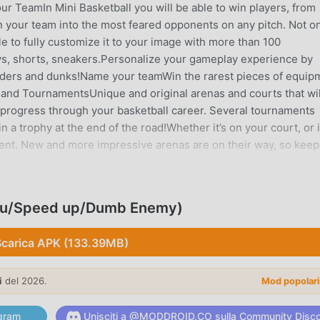
r TeamIn Mini Basketball you will be able to win players, from
 your team into the most feared opponents on any pitch. Not o
le to fully customize it to your image with more than 100
ys, shorts, sneakers.Personalize your gameplay experience by
eaders and dunks!Name your teamWin the rarest pieces of equip
 and TournamentsUnique and original arenas and courts that wil
 progress through your basketball career. Several tournaments
 a trophy at the end of the road!Whether it’s on your court, or 
ferent. New and more impressive arenas are on their way, so keep
 up the leaderboards to win amazing prizes and always be on to
ance to move up the leagues, from the Brass League to the All-
tion spots by the end of the week to win bigger and better pri
enu/Speed up/Dumb Enemy)
e includes optional in-game purchases (includes random
Scarica APK (133.39MB)
NE
i
del 2026.
Mod popolar
opolare di recente, ha guadagnato molti fan in tutto il mondo 
gioco, come il più grande sito di download di giochi gratuiti per
gram
Unisciti a @MODDROID.CO sulla Community Disc