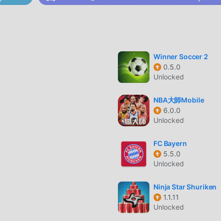
ore. moddroid non solo ti fornisce l'ultima versione di Mini
nche Menu/Speed up/Dumb Enemymod gratuitamente, aiutandoti 
 così puoi concentrarti sul godere della gioia portata dal gioco
 Mini Basketball non addebiterà alcuna commissione ai giocato
lare. Basta scaricare il client moddroid, puoi scaricare e installa
Winner Soccer 2
scarica moddroid e gioca!
0.5.0
Unlocked
NBA大師Mobile
s, il suo gameplay unico lo ha aiutato a conquistare un gran
6.0.0
tradizionali giochi sports, in Mini Basketball , devi solo seguire 
Unlocked
iare l'intero gioco e goderti la gioia offerta dai classici giochi s
oid ha creato appositamente una piattaforma per gli amanti dei
FC Bayern
dividere con tutti gli amanti dei giochi sports in tutto il mondo
5.5.0
 il sports gioco con tutti i partner globali felici
Unlocked
Ninja Star Shuriken
1.1.11
l ha uno stile artistico unico e la grafica, le mappe e i personagg
Unlocked
i fan di sports e confrontato ai tradizionali giochi sports, Mini