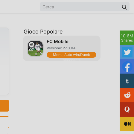
Gioco Popolare
10.6M
)
Shares
FC Mobile
Versione: 27.0.04
Menu, Auto win/Dumb
opponents