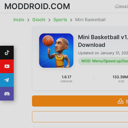
MODDROID.COM
Iniz
Inizio
Giochi
Sports
Mini Basketball
Mini Basketball 
Download
Updated on
January 31, 20
MOD: Menu/Speed up/Du
1.6.17
133.39
VERSION
SIZE