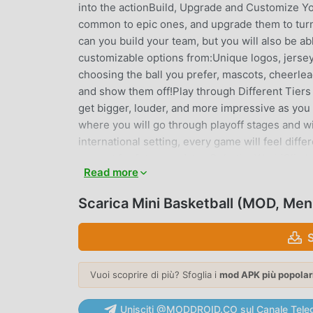
into the actionBuild, Upgrade and Customize You
common to epic ones, and upgrade them to turn
can you build your team, but you will also be ab
customizable options from:Unique logos, jerse
choosing the ball you prefer, mascots, cheerl
and show them off!Play through Different Tiers
get bigger, louder, and more impressive as you
where you will go through playoff stages and win
international setting, every game will feel dif
eye out for future updates.Rule the WorldClimb
Read more
the competition. Every week you will have a ch
League, so make sure that you grab those promo
Scarica Mini Basketball (MOD, M
-------------------------------------This gam
items).Contact us: support@miniclip.com
MINI BASKETBALL INTRODUZIO
Vuoi scoprire di più? Sfoglia i
mod APK più popolar
Mini Basketball Essendo un gioco sports molto p
amano i giochi sports. Se vuoi scaricare questo 
Unisciti @MODDROID.CO sul Canale Tele