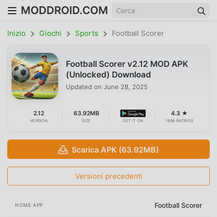
MODDROID.COM
Inizio
Giochi
Sports
Football Scorer
Football Scorer v2.12 MOD APK
(Unlocked) Download
Updated on
June 28, 2025
2.12
63.92MB
4.3 ★
VERSION
SIZE
GET IT ON
1698 RATINGS
Scarica APK (63.92MB)
Versioni precedenti
Football Scorer
NOME APP