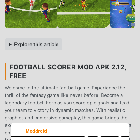
Explore this article
FOOTBALL SCORER MOD APK 2.12,
FREE
Welcome to the ultimate football game! Experience the
thrill of the fantasy game like never before. Become a
legendary football hero as you score epic goals and lead
your team to victory in dynamic matches. With realistic
graphics and immersive gameplay, this game brings the
excitement of football to life. Play a global game of football
Moddroid
enthusiasts and compete to become the ultimate fantasy