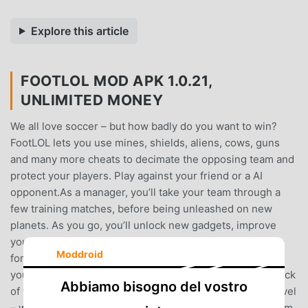
Explore this article
FOOTLOL MOD APK 1.0.21,
UNLIMITED MONEY
We all love soccer – but how badly do you want to win?
FootLOL lets you use mines, shields, aliens, cows, guns
and many more cheats to decimate the opposing team and
protect your players. Play against your friend or a AI
opponent.As a manager, you’ll take your team through a
few training matches, before being unleashed on new
planets. As you go, you’ll unlock new gadgets, improve
your players’ performance, and unlock new kits and hats
Moddroid
for them to wear.Opponents often have the same tricks
you do so it’s not as simple as knocking the ball in the back
Abbiamo bisogno del vostro
of the net. You’ll need to fulfill the conditions for each level
– which might mean losing, or fighting your way back from