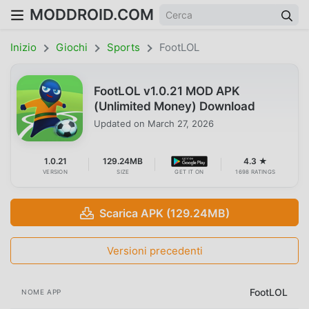
MODDROID.COM
Inizio
Giochi
Sports
FootLOL
FootLOL v1.0.21 MOD APK
(Unlimited Money) Download
Updated on
March 27, 2026
1.0.21
129.24MB
4.3 ★
VERSION
SIZE
GET IT ON
1698 RATINGS
Scarica APK (129.24MB)
Versioni precedenti
FootLOL
NOME APP