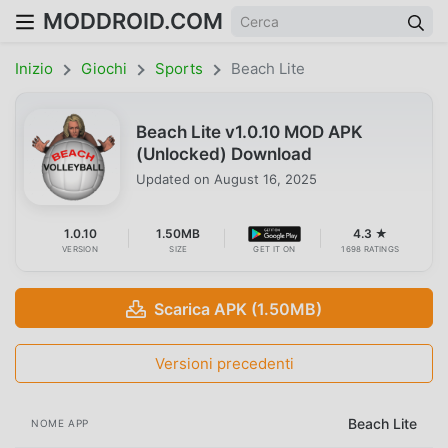
MODDROID.COM
Inizio
Giochi
Sports
Beach Lite
Beach Lite v1.0.10 MOD APK
(Unlocked) Download
Updated on
August 16, 2025
1.0.10
1.50MB
4.3 ★
VERSION
SIZE
GET IT ON
1698 RATINGS
Scarica APK (1.50MB)
Versioni precedenti
Beach Lite
NOME APP