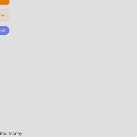
vare
i →
e Zoo
ord
n
uire
on in
ici
ochi
mited Money