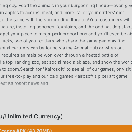
opening day. Feed the animals in your burgeoning lineup—even giv
 apples to acorns, meat, and more, tailor your critters' diet
, do the same with the surrounding flora too!Your customers will
ucture, installing benches, fountains, and the odd hot dog stand
Propel your place to mega-park proportions and you'll even be ab
re lucky, two of your critters who share the same pen may find
tential partners can be found via the Animal Hub or when out
d requires animals be won over through a heated battle of
ld a top-ranking zoo, set social media ablaze, and show the worl
 to zoom.Search for "Kairosoft" to see all of our games, or visit
our free-to-play and our paid games!Kairosoft's pixel art game
atest Kairosoft news and
E
to popolare di recente, ha guadagnato molti fan in tutto il mon
u/Unlimited Currency)
 questo gioco, come il più grande sito di download di giochi gra
migliore. moddroid non solo ti fornisce l'ultima versione di Zoo
Scarica APK (43.70MB)