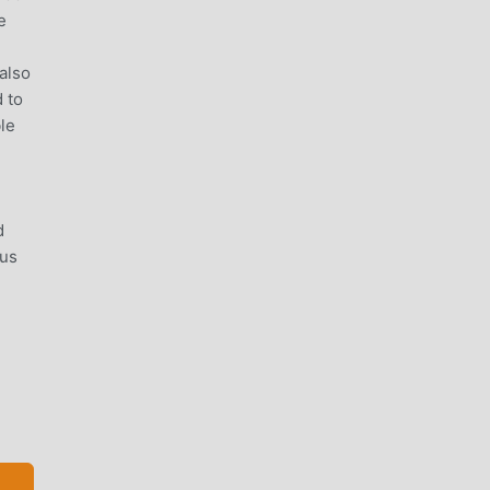
e
 also
 to
le
d
 us
do
tuiti