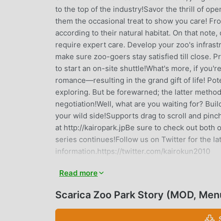
to the top of the industry!Savor the thrill of 
them the occasional treat to show you care! From
according to their natural habitat. On that note
require expert care. Develop your zoo's infrastr
make sure zoo-goers stay satisfied till close. 
to start an on-site shuttle!What's more, if you'
romance—resulting in the grand gift of life! Po
exploring. But be forewarned; the latter metho
negotiation!Well, what are you waiting for? Bui
your wild side!Supports drag to scroll and pinch
at http://kairopark.jpBe sure to check out both 
series continues!Follow us on Twitter for the l
information.https://twitter.com/kairokun2010
Read more
ZOO PARK STORY INTRODUZION
Zoo Park Story Essendo un gioco simulation mol
Scarica Zoo Park Story (MOD, Men
che amano i giochi simulation. Se vuoi scaricare
per mod apk al mondo, moddroid è la tua scelta 