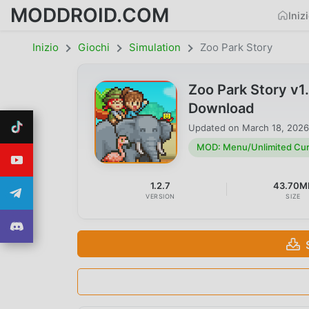
MODDROID.COM
Iniz
Inizio
Giochi
Simulation
Zoo Park Story
Zoo Park Story v
Download
Updated on
March 18, 2026
MOD: Menu/Unlimited Cu
1.2.7
43.70M
VERSION
SIZE