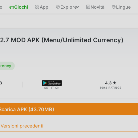
io
Giochi
App
Explore
Novità
Lingue
1.2.7 MOD APK (Menu/Unlimited Currency)
rrency
B
4.3 ★
GET IT ON
1698 RATINGS
Scarica APK (43.70MB)
Versioni precedenti