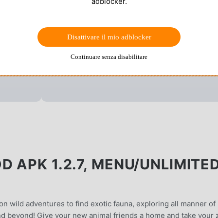
adblocker.
Disattivare il mio adblocker
Continuare senza disabilitare
 APK 1.2.7, MENU/UNLIMITE
n wild adventures to find exotic fauna, exploring all manner of
nd beyond! Give your new animal friends a home and take your 