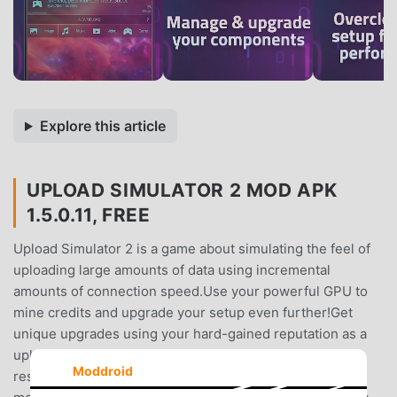
Explore this article
UPLOAD SIMULATOR 2 MOD APK
1.5.0.11, FREE
Upload Simulator 2 is a game about simulating the feel of
uploading large amounts of data using incremental
amounts of connection speed.Use your powerful GPU to
mine credits and upgrade your setup even further!Get
unique upgrades using your hard-gained reputation as a
uploader!Use your uploaded data into the laboratory to
Moddroid
research amazing new tech and boost your setup even