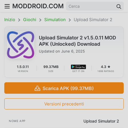
MODDROID.COM
Inizio
Giochi
Simulation
Upload Simulator 2
Upload Simulator 2 v1.5.0.11 MOD
APK (Unlocked) Download
Updated on
June 6, 2025
1.5.0.11
99.37MB
4.3 ★
VERSION
SIZE
GET IT ON
1698 RATINGS
Scarica APK (99.37MB)
Versioni precedenti
Upload Simulator 2
NOME APP