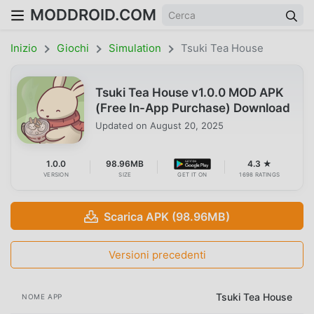
MODDROID.COM
Inizio
Giochi
Simulation
Tsuki Tea House
Tsuki Tea House v1.0.0 MOD APK
(Free In-App Purchase) Download
Updated on
August 20, 2025
1.0.0
98.96MB
4.3 ★
VERSION
SIZE
GET IT ON
1698 RATINGS
Scarica APK (98.96MB)
Versioni precedenti
Tsuki Tea House
NOME APP