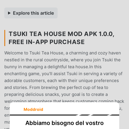
Explore this article
TSUKI TEA HOUSE MOD APK 1.0.0,
FREE IN-APP PURCHASE
Welcome to Tsuki Tea House, a charming and cozy haven
nestled in the rural countryside, where you join Tsuki the
bunny in managing a delightful tea house.In this
enchanting game, you'll assist Tsuki in serving a variety of
adorable customers, each with their unique preferences
and stories. From brewing the perfect cup of tea to
preparing delicious snacks, your goal is to create a
welcoming atmosphere that keeps customers coming back
for more.Upgrade your tea house by expanding the menu,
Moddroid
enhancing the decor, and hiring friendly staff to help
manage the bustling business. As you progress, you'll
Abbiamo bisogno del vostro
unlock new recipes, discover charming characters, and