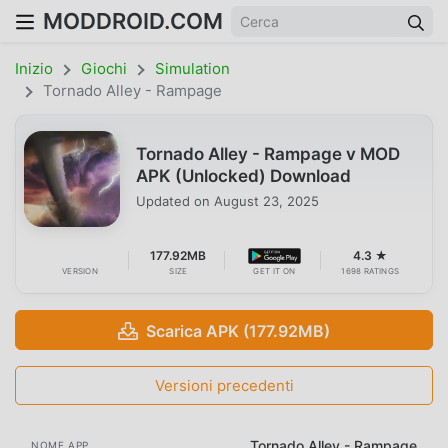
MODDROID.COM
Inizio
Giochi
Simulation
Tornado Alley - Rampage
Tornado Alley - Rampage v MOD
APK (Unlocked) Download
Updated on
August 23, 2025
177.92MB
4.3 ★
VERSION
SIZE
GET IT ON
1698 RATINGS
Scarica APK (177.92MB)
Versioni precedenti
Tornado Alley - Rampage
NOME APP