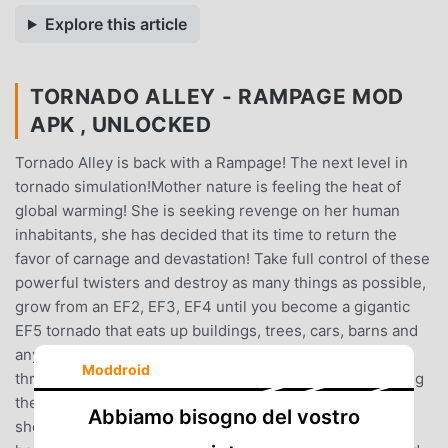
Explore this article
TORNADO ALLEY - RAMPAGE MOD
APK , UNLOCKED
Tornado Alley is back with a Rampage! The next level in
tornado simulation!Mother nature is feeling the heat of
global warming! She is seeking revenge on her human
inhabitants, she has decided that its time to return the
favor of carnage and devastation! Take full control of these
powerful twisters and destroy as many things as possible,
grow from an EF2, EF3, EF4 until you become a gigantic
EF5 tornado that eats up buildings, trees, cars, barns and
anything else unlucky enough to be in its path! Race
Moddroid
through and flatten towns completing mission goals along
the way in this free simulation game!Watch cows and
Abbiamo bisogno del vostro
sheep fly, see trees get pulled out of the ground and