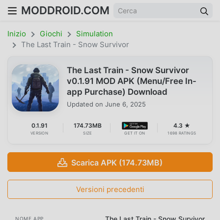
MODDROID.COM
Inizio
Giochi
Simulation
The Last Train - Snow Survivor
The Last Train - Snow Survivor
v0.1.91 MOD APK (Menu/Free In-
app Purchase) Download
Updated on
June 6, 2025
0.1.91
174.73MB
4.3 ★
VERSION
SIZE
GET IT ON
1698 RATINGS
Scarica APK (174.73MB)
Versioni precedenti
The Last Train - Snow Survivor
NOME APP