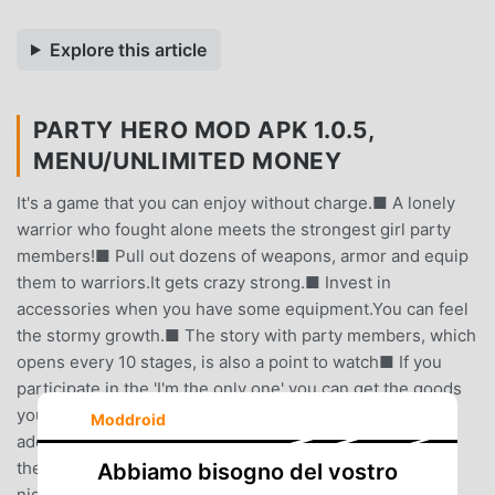
Explore this article
PARTY HERO MOD APK 1.0.5,
MENU/UNLIMITED MONEY
It's a game that you can enjoy without charge.■ A lonely
warrior who fought alone meets the strongest girl party
members!■ Pull out dozens of weapons, armor and equip
them to warriors.It gets crazy strong.■ Invest in
accessories when you have some equipment.You can feel
the stormy growth.■ The story with party members, which
opens every 10 stages, is also a point to watch■ If you
participate in the 'I'm the only one' you can get the goods
you need to strengthen your party members.One
Moddroid
additional ticket per hour is given to the Alone Raid, and
the number of tickets is initialized at midnight every
Abbiamo bisogno del vostro
night.Please participate before the next day.■ If you