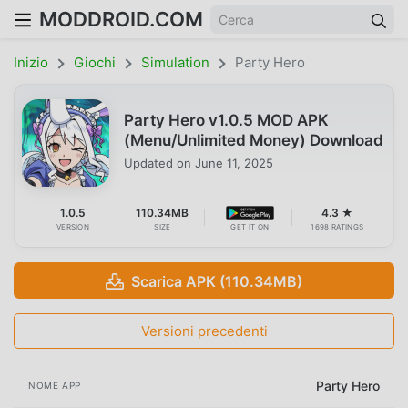
MODDROID.COM
Inizio
Giochi
Simulation
Party Hero
Party Hero v1.0.5 MOD APK
(Menu/Unlimited Money) Download
Updated on
June 11, 2025
1.0.5
110.34MB
4.3 ★
VERSION
SIZE
GET IT ON
1698 RATINGS
Scarica APK (110.34MB)
Versioni precedenti
Party Hero
NOME APP