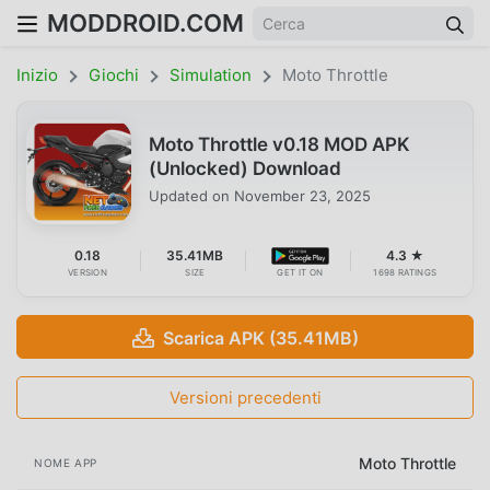
MODDROID.COM
Inizio
Giochi
Simulation
Moto Throttle
Moto Throttle v0.18 MOD APK
(Unlocked) Download
Updated on
November 23, 2025
0.18
35.41MB
4.3 ★
VERSION
SIZE
GET IT ON
1698 RATINGS
Scarica APK (35.41MB)
Versioni precedenti
Moto Throttle
NOME APP