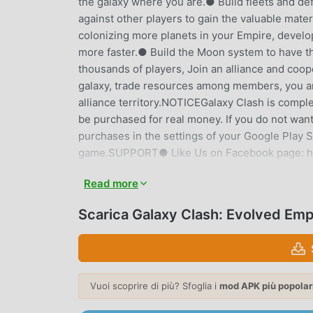
the galaxy where you are.● Build fleets and d
against other players to gain the valuable mater
colonizing more planets in your Empire, devel
more faster.● Build the Moon system to have th
thousands of players, Join an alliance and coope
galaxy, trade resources among members, you ar
alliance territory.NOTICEGalaxy Clash is comp
be purchased for real money. If you do not want
purchases in the settings of your Google Play S
game.SUPPORT● Like Us on Facebook page: htt
https://www.twitter.com/galacticclash● Custo
Read more
GALAXY CLASH: EVOLVED EMPI
Scarica Galaxy Clash: Evolved Em
Galaxy Clash: Evolved Empire Essendo un gioco 
tutto il mondo che amano i giochi simulation. S
giochi gratuiti per mod apk al mondo, moddroid è
versione di Galaxy Clash: Evolved Empire 2.8.
Vuoi scoprire di più? Sfoglia i
mod APK più popolar
aiutandoti a salvare l'attività meccanica ripetiti
gioco stesso. moddroid promette che qualsiasi