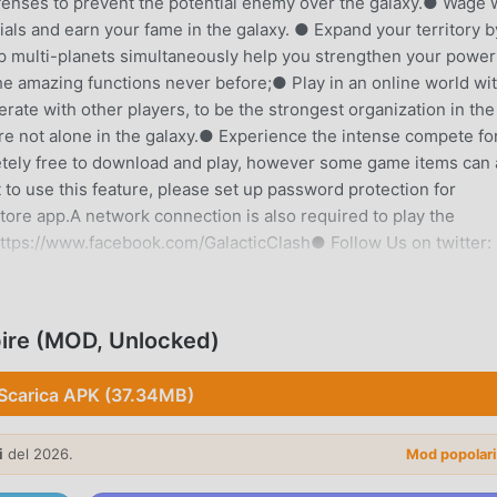
efenses to prevent the potential enemy over the galaxy.● Wage 
ials and earn your fame in the galaxy. ● Expand your territory b
op multi-planets simultaneously help you strengthen your power
e amazing functions never before;● Play in an online world wi
rate with other players, to be the strongest organization in the
e not alone in the galaxy.● Experience the intense compete fo
letely free to download and play, however some game items can 
 to use this feature, please set up password protection for
tore app.A network connection is also required to play the
ps://www.facebook.com/GalacticClash● Follow Us on twitter:
m Service: support@next2fun.comHope you enjoy the game!
RE INTRODUZIONE
pire (MOD, Unlocked)
simulation molto popolare di recente, ha guadagnato molti fan 
e vuoi scaricare questo gioco, come il più grande sito di downlo
Scarica APK (37.34MB)
 la tua scelta migliore. moddroid non solo ti fornisce l'ultima
7gratuitamente, ma fornisce anche Freemod gratuitamente,
i
del 2026.
Mod popolar
va nel gioco, così puoi concentrarti sul godere della gioia portata
 mod di Galaxy Clash: Evolved Empire non addebiterà alcuna