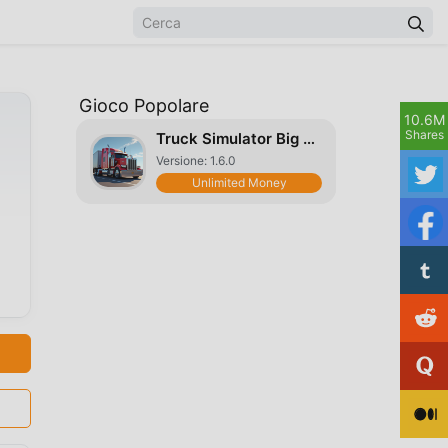
Gioco Popolare
10.6M
Shares
Truck Simulator Big Rigs
Versione: 1.6.0
Unlimited Money