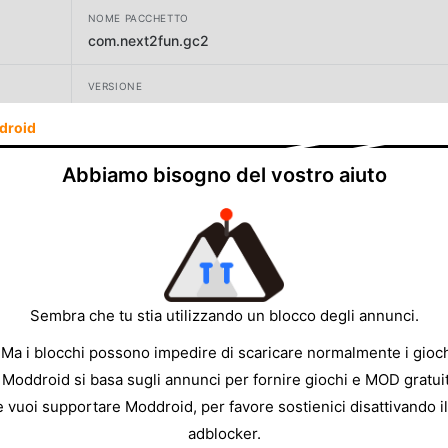
NOME PACCHETTO
com.next2fun.gc2
VERSIONE
2.8.7
droid
SVILUPPATORE
Abbiamo bisogno del vostro aiuto
Next2fun
DIMENSIONE
37.34MB
Sembra che tu stia utilizzando un blocco degli annunci.
 Ma i blocchi possono impedire di scaricare normalmente i gioch
 Moddroid si basa sugli annunci per fornire giochi e MOD gratuit
e vuoi supportare Moddroid, per favore sostienici disattivando il
adblocker.