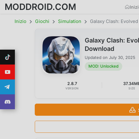
MODDROID.COM
Iniz
Inizio
Giochi
Simulation
Galaxy Clash: Evolved
Galaxy Clash: Ev
Download
Updated on
July 30, 2025
MOD: Unlocked
2.8.7
37.34M
VERSION
SIZE