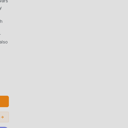
wars
y
th
r
also
in
ad di
i →
 dal