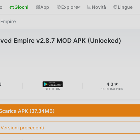
io
Giochi
App
Explore
Novità
Lingue
 Empire
olved Empire v2.8.7 MOD APK (Unlocked)
B
4.3 ★
GET IT ON
1698 RATINGS
Scarica APK (37.34MB)
Versioni precedenti