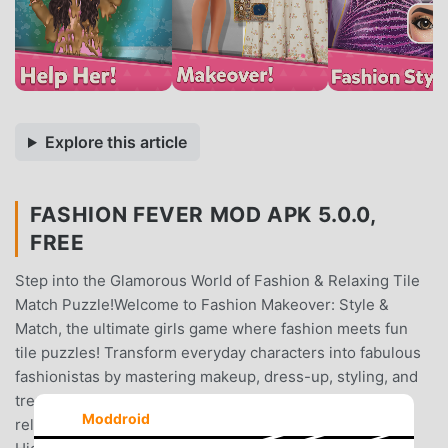
Explore this article
FASHION FEVER MOD APK 5.0.0,
FREE
Step into the Glamorous World of Fashion & Relaxing Tile
Match Puzzle!Welcome to Fashion Makeover: Style &
Match, the ultimate girls game where fashion meets fun
tile puzzles! Transform everyday characters into fabulous
fashionistas by mastering makeup, dress-up, styling, and
trendy ASMR makeover activities – all while solving
Moddroid
relaxing and addictive tile match puzzles!✨ Game