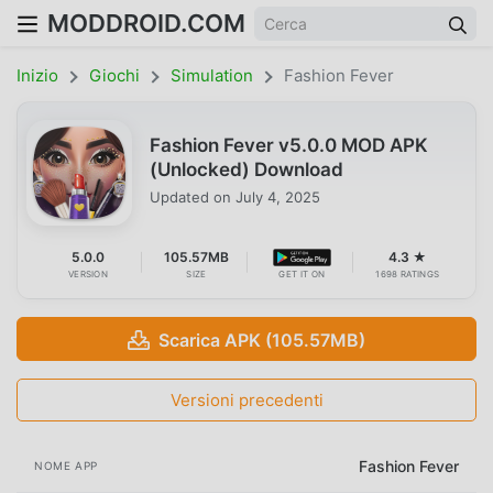
MODDROID.COM
Inizio
Giochi
Simulation
Fashion Fever
Fashion Fever v5.0.0 MOD APK
(Unlocked) Download
Updated on
July 4, 2025
5.0.0
105.57MB
4.3 ★
VERSION
SIZE
GET IT ON
1698 RATINGS
Scarica APK (105.57MB)
Versioni precedenti
Fashion Fever
NOME APP