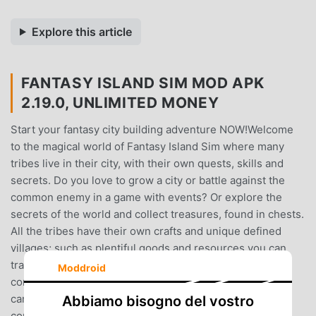
Explore this article
FANTASY ISLAND SIM MOD APK
2.19.0, UNLIMITED MONEY
Start your fantasy city building adventure NOW!Welcome
to the magical world of Fantasy Island Sim where many
tribes live in their city, with their own quests, skills and
secrets. Do you love to grow a city or battle against the
common enemy in a game with events? Or explore the
secrets of the world and collect treasures, found in chests.
All the tribes have their own crafts and unique defined
villages; such as plentiful goods and resources you can
trade with the gnomes. Discover what the magical elves
Moddroid
community can do, or plunder together with pirates. You
can play this game offline and without internet
Abbiamo bisogno del vostro
connection.Build your Fantasy Island Sim to the biggest