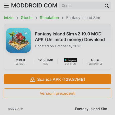
MODDROID.COM
Inizio
Giochi
Simulation
Fantasy Island Sim
Fantasy Island Sim v2.19.0 MOD
APK (Unlimited money) Download
Updated on
October 9, 2025
2.19.0
129.87MB
4.3 ★
VERSION
SIZE
GET IT ON
1698 RATINGS
Scarica APK (129.87MB)
Versioni precedenti
Fantasy Island Sim
NOME APP